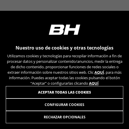
VSF516, COOKIELEGAL_BH_V2, bhbikes_langcountry,
YSC, CONSENT, PREF, VISITOR_INFO1_LIVE, GPS, yt-
remote-device-id, yt.innertube::requests,
yt.innertube::nextId, yt-remote-connected-devices, yt-
remote-session-app, yt-remote-cast-installed, yt-
remote-session-name, yt-remote-fast-check-period,
cf_preload, cfuser, cf_lastActivity, _cfuser, cf_session,
cfStats, cfUserDate, cfFirstMonthVisit, cfuid,
cfUserSession, cf_preload, cf_session
Nuestro uso de cookies y otras tecnologías
Utilizamos cookies y tecnologías para recopilar información a fin de
Cookies de rendimiento
procesar datos y personalizar contenido/anuncios, medir la entrega
Utilizamos el seguimiento funcional para
de dicho contenido, proporcionar funciones de redes sociales o
extraer información sobre nuestros sitios web. Clic
AQUÍ
. para más
analizar la forma en que se utiliza nuestro sitio
información. Puedes aceptar todas las cookies pulsando el botón
web. Esta información nos ayuda a detectar
“Aceptar” o configurarlas clicando
AQUÍ
errores y desarrollar nuevos diseños. También
nos permite poner a prueba la efectividad de
ACEPTAR TODAS LAS COOKIES
nuestro sitio web. Toda la información que
recogen estas cookies es agregada y, por lo
CONFIGURAR COOKIES
HERRAMIENTA PARA RATCHET CARRETE DB933
169,90
tanto, es anónima.
€
Cookies utilizadas:
RECHAZAR OPCIONALES
_ga, _gat, _gid
AÑADIR A LA CESTA
Las cookies indicadas son titularidad de Google, Inc.