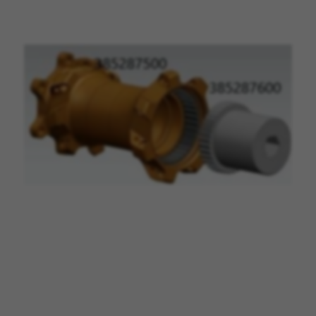
CONFIGURACIÓN DE COOKIES
RECHAZAR TODAS LAS COOKIES
ACEPTAR TODAS LAS COOKIES
Cookies necesarias
Estas cookies son necesarias para que el sitio
web funcione y no se pueden desactivar en
nuestros sistemas. Puede configurar su
navegador para bloquear o alertar sobre estas
cookies, pero alguna áreas del sitio no
funcionarán. Estas cookies no almacenan
ninguna información de identificación personal.
Cookies utilizadas: