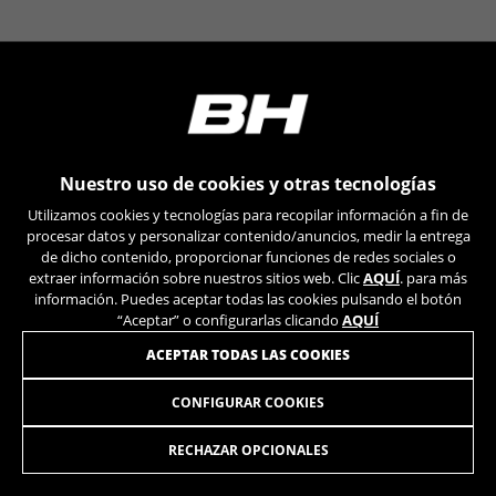
VSF516, COOKIELEGAL_BH_V2, bhbikes_langcountry,
YSC, CONSENT, PREF, VISITOR_INFO1_LIVE, GPS, yt-
remote-device-id, yt.innertube::requests,
yt.innertube::nextId, yt-remote-connected-devices, yt-
remote-session-app, yt-remote-cast-installed, yt-
remote-session-name, yt-remote-fast-check-period,
cf_preload, cfuser, cf_lastActivity, _cfuser, cf_session,
cfStats, cfUserDate, cfFirstMonthVisit, cfuid,
cfUserSession, cf_preload, cf_session
Nuestro uso de cookies y otras tecnologías
Utilizamos cookies y tecnologías para recopilar información a fin de
Cookies de rendimiento
procesar datos y personalizar contenido/anuncios, medir la entrega
Utilizamos el seguimiento funcional para
de dicho contenido, proporcionar funciones de redes sociales o
extraer información sobre nuestros sitios web. Clic
AQUÍ
. para más
analizar la forma en que se utiliza nuestro sitio
información. Puedes aceptar todas las cookies pulsando el botón
web. Esta información nos ayuda a detectar
“Aceptar” o configurarlas clicando
AQUÍ
errores y desarrollar nuevos diseños. También
nos permite poner a prueba la efectividad de
ACEPTAR TODAS LAS COOKIES
nuestro sitio web. Toda la información que
recogen estas cookies es agregada y, por lo
CONFIGURAR COOKIES
CUBIERTA PATROL TUB READY
39,95
tanto, es anónima.
€
Cookies utilizadas:
RECHAZAR OPCIONALES
_ga, _gat, _gid
AÑADIR A LA CESTA
Las cookies indicadas son titularidad de Google, Inc.