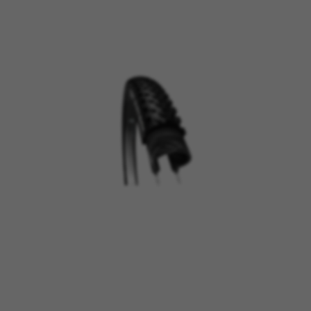
CONFIGURACIÓN DE COOKIES
RECHAZAR TODAS LAS COOKIES
ACEPTAR TODAS LAS COOKIES
Cookies necesarias
Estas cookies son necesarias para que el sitio
web funcione y no se pueden desactivar en
nuestros sistemas. Puede configurar su
navegador para bloquear o alertar sobre estas
cookies, pero alguna áreas del sitio no
funcionarán. Estas cookies no almacenan
ninguna información de identificación personal.
Cookies utilizadas: