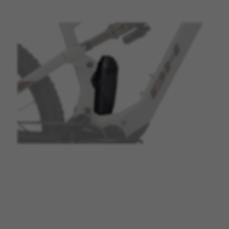
CONFIGURACIÓN DE COOKIES
RECHAZAR TODAS LAS COOKIES
ACEPTAR TODAS LAS COOKIES
Cookies necesarias
Estas cookies son necesarias para que el sitio
web funcione y no se pueden desactivar en
nuestros sistemas. Puede configurar su
navegador para bloquear o alertar sobre estas
cookies, pero alguna áreas del sitio no
funcionarán. Estas cookies no almacenan
ninguna información de identificación personal.
Cookies utilizadas: