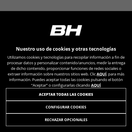
VSF516, COOKIELEGAL_BH_V2, bhbikes_langcountry,
YSC, CONSENT, PREF, VISITOR_INFO1_LIVE, GPS, yt-
remote-device-id, yt.innertube::requests,
yt.innertube::nextId, yt-remote-connected-devices, yt-
remote-session-app, yt-remote-cast-installed, yt-
remote-session-name, yt-remote-fast-check-period,
cf_preload, cfuser, cf_lastActivity, _cfuser, cf_session,
cfStats, cfUserDate, cfFirstMonthVisit, cfuid,
cfUserSession, cf_preload, cf_session
Nuestro uso de cookies y otras tecnologías
Utilizamos cookies y tecnologías para recopilar información a fin de
Cookies de rendimiento
procesar datos y personalizar contenido/anuncios, medir la entrega
Utilizamos el seguimiento funcional para
de dicho contenido, proporcionar funciones de redes sociales o
extraer información sobre nuestros sitios web. Clic
AQUÍ
. para más
analizar la forma en que se utiliza nuestro sitio
información. Puedes aceptar todas las cookies pulsando el botón
web. Esta información nos ayuda a detectar
“Aceptar” o configurarlas clicando
AQUÍ
errores y desarrollar nuevos diseños. También
nos permite poner a prueba la efectividad de
ACEPTAR TODAS LAS COOKIES
nuestro sitio web. Toda la información que
recogen estas cookies es agregada y, por lo
CONFIGURAR COOKIES
XPRO BATTERY ILYNX+ SL
399,90
tanto, es anónima.
€
Cookies utilizadas:
RECHAZAR OPCIONALES
_ga, _gat, _gid
AÑADIR A LA CESTA
Las cookies indicadas son titularidad de Google, Inc.