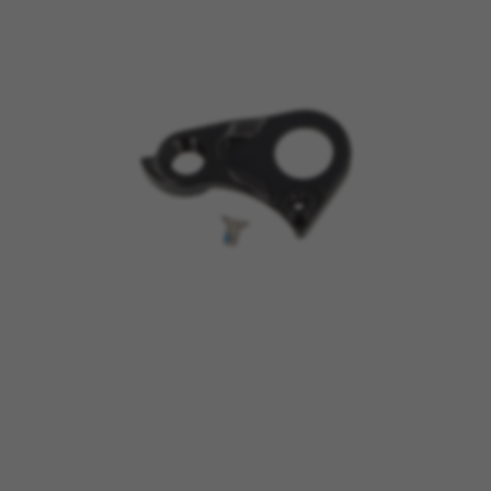
CONFIGURACIÓN DE COOKIES
RECHAZAR TODAS LAS COOKIES
ACEPTAR TODAS LAS COOKIES
Cookies necesarias
Estas cookies son necesarias para que el sitio
web funcione y no se pueden desactivar en
nuestros sistemas. Puede configurar su
navegador para bloquear o alertar sobre estas
cookies, pero alguna áreas del sitio no
funcionarán. Estas cookies no almacenan
ninguna información de identificación personal.
Cookies utilizadas: