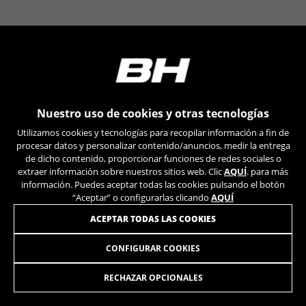
VSF516, COOKIELEGAL_BH_V2, bhbikes_langcountry,
YSC, CONSENT, PREF, VISITOR_INFO1_LIVE, GPS, yt-
remote-device-id, yt.innertube::requests,
yt.innertube::nextId, yt-remote-connected-devices, yt-
remote-session-app, yt-remote-cast-installed, yt-
remote-session-name, yt-remote-fast-check-period,
cf_preload, cfuser, cf_lastActivity, _cfuser, cf_session,
cfStats, cfUserDate, cfFirstMonthVisit, cfuid,
cfUserSession, cf_preload, cf_session
Nuestro uso de cookies y otras tecnologías
Utilizamos cookies y tecnologías para recopilar información a fin de
Cookies de rendimiento
procesar datos y personalizar contenido/anuncios, medir la entrega
Utilizamos el seguimiento funcional para
de dicho contenido, proporcionar funciones de redes sociales o
extraer información sobre nuestros sitios web. Clic
AQUÍ
. para más
analizar la forma en que se utiliza nuestro sitio
información. Puedes aceptar todas las cookies pulsando el botón
web. Esta información nos ayuda a detectar
“Aceptar” o configurarlas clicando
AQUÍ
errores y desarrollar nuevos diseños. También
nos permite poner a prueba la efectividad de
ACEPTAR TODAS LAS COOKIES
nuestro sitio web. Toda la información que
recogen estas cookies es agregada y, por lo
CONFIGURAR COOKIES
DROPOUT ULTIMATE MY20
19,95
tanto, es anónima.
€
Cookies utilizadas:
RECHAZAR OPCIONALES
_ga, _gat, _gid
AÑADIR A LA CESTA
Las cookies indicadas son titularidad de Google, Inc.