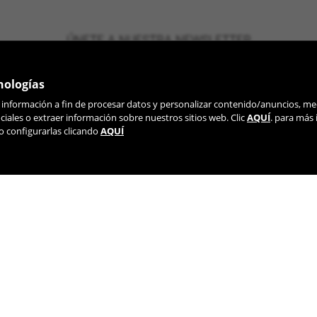
ÚNETE A NUESTRA NEWSLETTER
nologías
r información a fin de procesar datos y personalizar contenido/anuncios, me
iales o extraer información sobre nuestros sitios web. Clic
AQUÍ
. para más
o configurarlas clicando
AQUÍ
TIK TOK
YOUTUBE
FACEBOOK
TWITTE