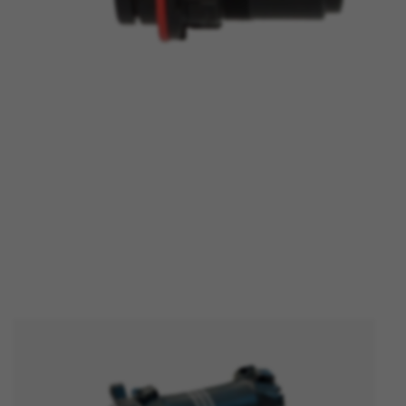
ES
RECHAZAR TODAS LAS COOKIES
para que el sitio web funcione y no se pueden desactivar en nuestr
rtar sobre estas cookies, pero alguna áreas del sitio no funcionar
ficación personal.
kes_langcountry, YSC, CONSENT, PREF, VISITOR_INFO1_LIVE, GPS, yt-remote-device-i
connected-devices, yt-remote-session-app, yt-remote-cast-installed, yt-remote-sessio
y, _cfuser, cf_session, cfStats, cfUserDate, cfFirstMonthVisit, cfuid, cfUserSession, cf_pr
ional para analizar la forma en que se utiliza nuestro sitio web. 
r nuevos diseños. También nos permite poner a prueba la efectivida