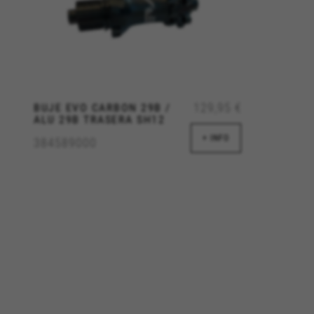
129,95 €
BUJE EVO CARBON 29B /
ALU 29B TRASERA SH12
. Pueden ser utilizadas por esas
+ INFO
. No almacenan directamente
384589000
de Internet.
en
#descriptionUrl3#