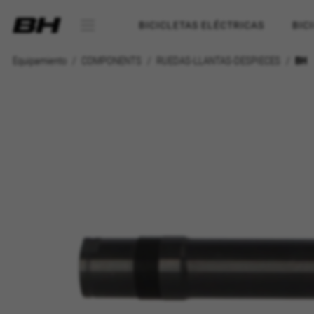
BICICLETAS ELÉCTRICAS
BIC
Equipamiento
COMPONENTS
RUEDAS-LLANTAS-DESPIECES
BH