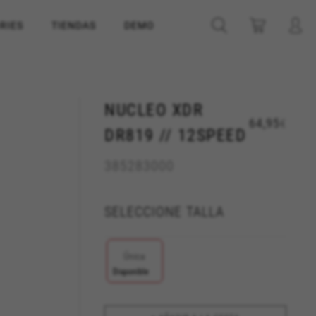
RIES
TIENDAS
DEMO
NUCLEO XDR
64,95
€
DR819 // 12SPEED
385283000
SELECCIONE TALLA
Única
Disponible