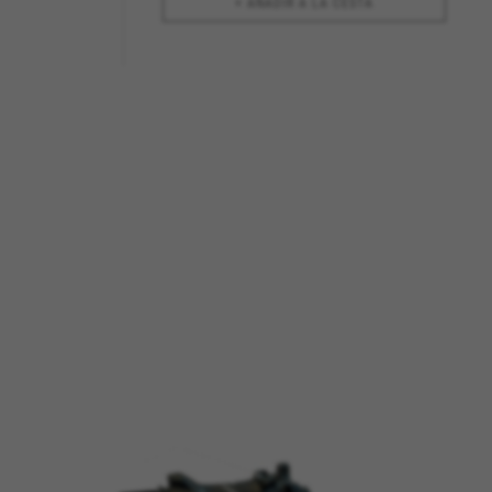
+ AÑADIR A LA CESTA
ACEPTAR TODAS LAS COOKIES
os sistemas. Puede configurar su
án. Estas cookies no almacenan
d, yt.innertube::requests,
n-name, yt-remote-fast-check-period,
eload, cf_session
Esta información nos ayuda a
d de nuestro sitio web. Toda la