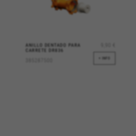
información que recogen estas
Cookies utilizadas:
_ga, _gat, _gid
Las cookies indicadas son titula
https://policies.google.com/pri
9,90 €
ANILLO DENTADO PARA
Cookies dirigidas/publicidad
CARRETE DR836
Estas cookies pueden ser estab
+ INFO
385287500
empresas para crear un perfil
información personal, sino que
Cookies utilizadas:
_fbp, fr, datr
Las cookies indicadas son titul
https://www.facebook.com/polici
IDE, NID, ANID, DV, 1P_JAR
Las cookies indicadas son titula
https://policies.google.com/tech
Las cookies indicadas son titul