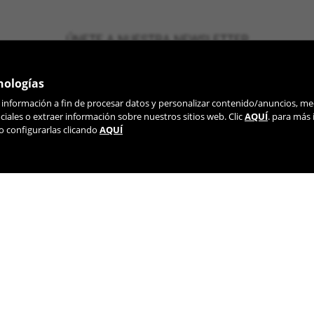
ÚNETE A NUESTRA NEWSLETTER
nologías
r información a fin de procesar datos y personalizar contenido/anuncios, me
iales o extraer información sobre nuestros sitios web. Clic
AQUÍ
. para más
o configurarlas clicando
AQUÍ
TIK TOK
YOUTUBE
FACEBOOK
TWITTE