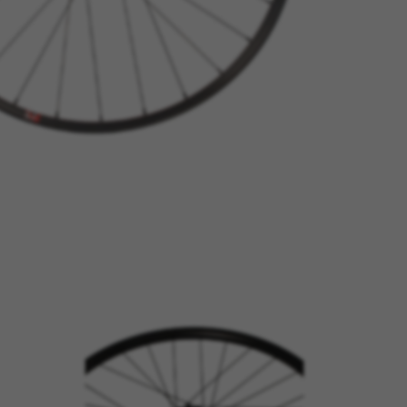
ES
RECHAZAR TODAS LAS COOKIES
para que el sitio web funcione y no se pueden desactivar en nuestr
rtar sobre estas cookies, pero alguna áreas del sitio no funcionar
ficación personal.
kes_langcountry, YSC, CONSENT, PREF, VISITOR_INFO1_LIVE, GPS, yt-remote-device-i
connected-devices, yt-remote-session-app, yt-remote-cast-installed, yt-remote-sessio
y, _cfuser, cf_session, cfStats, cfUserDate, cfFirstMonthVisit, cfuid, cfUserSession, cf_pr
ional para analizar la forma en que se utiliza nuestro sitio web. 
r nuevos diseños. También nos permite poner a prueba la efectivida