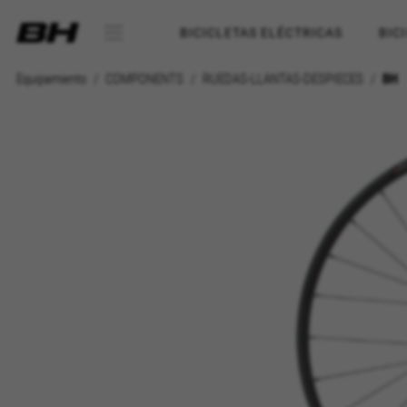
BICICLETAS ELÉCTRICAS
BIC
Equipamiento
COMPONENTS
RUEDAS-LLANTAS-DESPIECES
BH