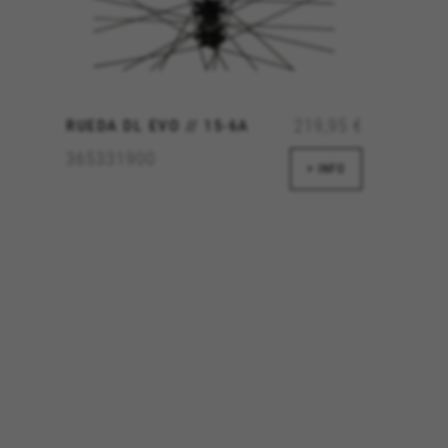
 cookies es agregada y, por lo tanto, es anónima.
ridad de Google, Inc. Puedes obtener más información sobre las cookies de Google en
vacy/google-partners?hl=en-US
219,95 €
RUEDA DL EVO // 15-6A
365331900
+ INFO
lecidas a través de nuestro sitio por nuestros socios publicitarios
 de sus intereses y mostrarle anuncios relevantes en otros sitios
 se basan en la identificación única de su navegador y dispositivo 
aridad de Facebook. Puedes obtener más información sobre las cookies de Facebook 
es/cookies/
ridad de Google, Inc. Puedes obtener más información sobre las cookies de Google en
nologies/types
aridad de Emarsys. Puedes obtener más información sobre las cookies de Emarsys en