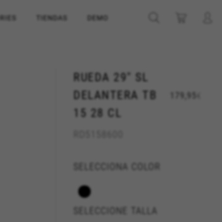
RIES
TIENDAS
DEMO
RUEDA 29" SL
DELANTERA TB
179,95
€
15 28 CL
RD5158600
SELECCIONA COLOR
SELECCIONE TALLA