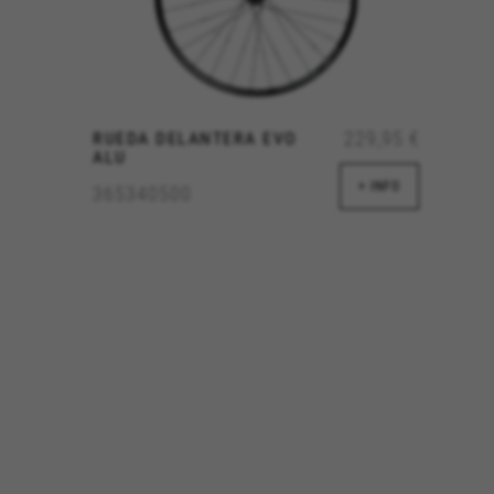
información que recogen estas
Cookies utilizadas:
_ga, _gat, _gid
Las cookies indicadas son titula
https://policies.google.com/pri
229,95 €
RUEDA DELANTERA EVO
ALU
Cookies dirigidas/publicidad
+ INFO
365340500
Estas cookies pueden ser estab
empresas para crear un perfil
información personal, sino que
Cookies utilizadas:
_fbp, fr, datr
Las cookies indicadas son titul
https://www.facebook.com/polici
IDE, NID, ANID, DV, 1P_JAR
Las cookies indicadas son titula
https://policies.google.com/tech
Las cookies indicadas son titul