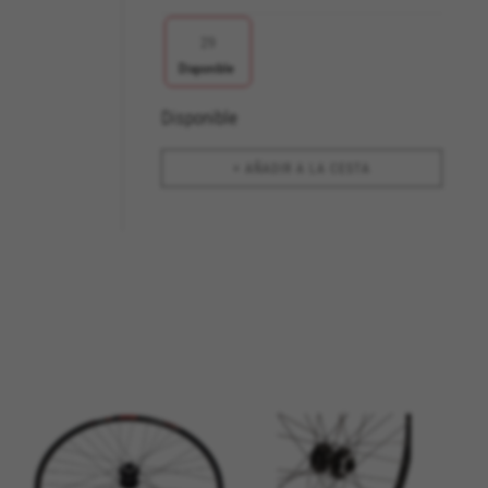
29
Disponible
Disponible
ACEPTAR TODAS LAS COOKIES
+ AÑADIR A LA CESTA
os sistemas. Puede configurar su
án. Estas cookies no almacenan
d, yt.innertube::requests,
n-name, yt-remote-fast-check-period,
eload, cf_session
Esta información nos ayuda a
d de nuestro sitio web. Toda la