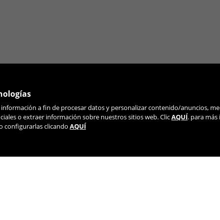
nologías
r información a fin de procesar datos y personalizar contenido/anuncios, me
ÚNETE A NUESTRA NEWSLETTER
iales o extraer información sobre nuestros sitios web. Clic
AQUÍ
. para más
o configurarlas clicando
AQUÍ
TIK TOK
YOUTUBE
FACEBOOK
TWITTE