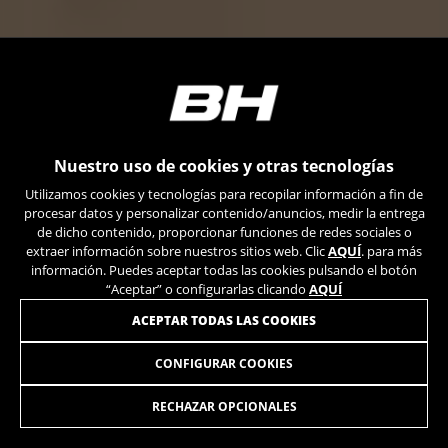
Nuestro uso de cookies y otras tecnologías
Utilizamos cookies y tecnologías para recopilar información a fin de
procesar datos y personalizar contenido/anuncios, medir la entrega
de dicho contenido, proporcionar funciones de redes sociales o
extraer información sobre nuestros sitios web. Clic
AQUÍ
. para más
información. Puedes aceptar todas las cookies pulsando el botón
“Aceptar” o configurarlas clicando
AQUÍ
ACEPTAR TODAS LAS COOKIES
BOSCH PERFORMANCE LINE SX |
CONFIGURAR COOKIES
60NM | 400WH
RECHAZAR OPCIONALES
Ready to devour the trails