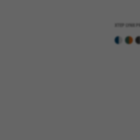
_fbp, fr, datr
Las cookies indicadas son titul
https://www.facebook.com/polici
XTEP LYNX P
IDE, NID, ANID, DV, 1P_JAR
Las cookies indicadas son titula
https://policies.google.com/tech
Las cookies indicadas son titul
Las cookies indicadas son titul
GUARDAR CONFIGURACIÓN
Puedes volver a consultar esta informació