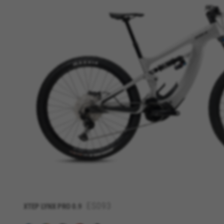
CONFIGURACIÓN DE COOKI
Cookies necesarias
Estas cookies son necesarias 
ES093
XTEP LYNX PRO 0.9
navegador para bloquear o ale
ninguna información de identi