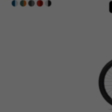
Cookies utilizadas:
VSF516, COOKIELEGAL_BH_V2, bhbi
yt.innertube::nextId, yt-remote-
cf_preload, cfuser, cf_lastActivit
Cookies de rendimiento
Utilizamos el seguimiento func
detectar errores y desarrolla
información que recogen estas
Cookies utilizadas:
_ga, _gat, _gid
Las cookies indicadas son titula
https://policies.google.com/pri
Cookies dirigidas/publicidad
Estas cookies pueden ser estab
empresas para crear un perfil
información personal, sino que
Cookies utilizadas: