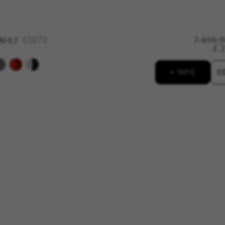
aridad de Facebook. Puedes obtener más información sobre las cookies de Facebook 
es/cookies/
ES073
7.699,
RO 0.7
4.
ridad de Google, Inc. Puedes obtener más información sobre las cookies de Google en
nologies/types
+ INFO
C
aridad de Emarsys. Puedes obtener más información sobre las cookies de Emarsys en
aridad de Emarsys. Puedes obtener más información sobre las cookies de Emarsys en
n visitando la sección de "Política de cookies".