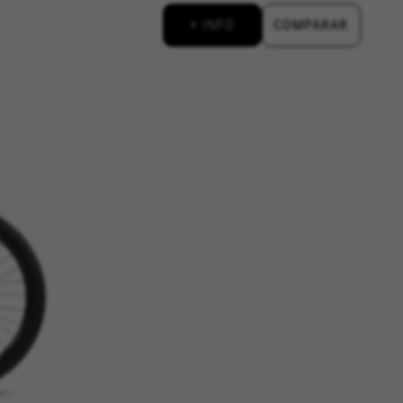
+ INFO
COMPARAR
d, yt.innertube::requests,
n-name, yt-remote-fast-check-period,
eload, cf_session
Esta información nos ayuda a
d de nuestro sitio web. Toda la
. Pueden ser utilizadas por esas
. No almacenan directamente
de Internet.