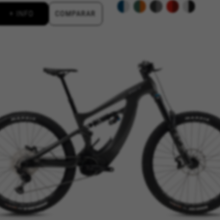
+ INFO
COMPARAR
kes_langcountry, YSC, CONSENT, PREF, VISITOR_INFO1_LIVE, GPS, yt-remote-device-i
connected-devices, yt-remote-session-app, yt-remote-cast-installed, yt-remote-sessio
y, _cfuser, cf_session, cfStats, cfUserDate, cfFirstMonthVisit, cfuid, cfUserSession, cf_pr
ional para analizar la forma en que se utiliza nuestro sitio web. 
r nuevos diseños. También nos permite poner a prueba la efectivida
 cookies es agregada y, por lo tanto, es anónima.
ridad de Google, Inc. Puedes obtener más información sobre las cookies de Google en
vacy/google-partners?hl=en-US
lecidas a través de nuestro sitio por nuestros socios publicitarios
 de sus intereses y mostrarle anuncios relevantes en otros sitios
 se basan en la identificación única de su navegador y dispositivo 