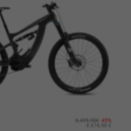
ACEPTAR TODAS LAS COOKIES
os sistemas. Puede configurar su
8.499,90€
-45%
án. Estas cookies no almacenan
4.674,90 €