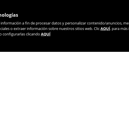
nologías
r información a fin de procesar datos y personalizar contenido/anuncios, me
ÚNETE A NUESTRA NEWSLETTER
iales o extraer información sobre nuestros sitios web. Clic
AQUÍ
. para más
o configurarlas clicando
AQUÍ
TIK TOK
YOUTUBE
FACEBOOK
TWITTE