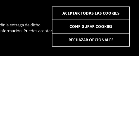
ACEPTAR TODAS LAS COOKIES
dir la entrega de dicho
CONFIGURAR COOKIES
 información. Puedes aceptar
RECHAZAR OPCIONALES
R
SPOTIFY