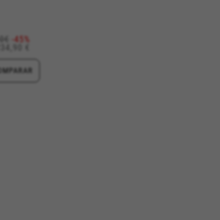
en
90€
-45%
234,90 €
OMPARAR
#descriptionUrl3#
https://emarsys.com/privacy-policy/