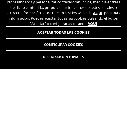
procesar datos y personalizar contenido/anuncios, medir la entrega
de dicho contenido, proporcionar funciones de redes sociales o
extraer información sobre nuestros sitios web. Clic
AQUÍ
. para más
ÚNETE A NUESTRA NEWSLETTER
información. Puedes aceptar todas las cookies pulsando el botón
“Aceptar” o configurarlas clicando
AQUÍ
ACEPTAR TODAS LAS COOKIES
CONFIGURAR COOKIES
RECHAZAR OPCIONALES
INSTAGRAM
TIK TOK
YOUTUBE
FACEBOOK
TWITTER
SPOTIFY
ES
/FR