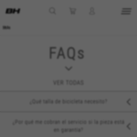
FAQs
FAQs
PREGUNTAS GENERALES
PEDIDOS ONLINE
VER TODAS
GARANTIAS
CONTACTO
¿Qué talla de bicicleta necesito?
VER TODAS
Consulta el apartado “¿Cuál es mi talla?”
¿Por qué me cobran el servicio si la pieza está
en la ficha de producto de cada bicicleta.
en garantía?