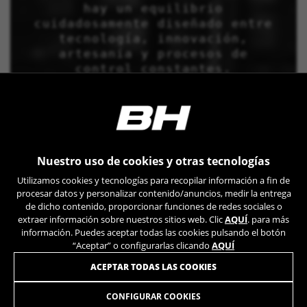
hay un equilibrio
cuidadosamente diseñado entre
tecnología, innovación,
artesanía y procesos de
control constantes.
Nuestro uso de cookies y otras tecnologías
Utilizamos cookies y tecnologías para recopilar información a fin de
procesar datos y personalizar contenido/anuncios, medir la entrega
de dicho contenido, proporcionar funciones de redes sociales o
extraer información sobre nuestros sitios web. Clic
AQUÍ
. para más
información. Puedes aceptar todas las cookies pulsando el botón
“Aceptar” o configurarlas clicando
AQUÍ
ACEPTAR TODAS LAS COOKIES
CONFIGURAR COOKIES
2.699,90£
-15%