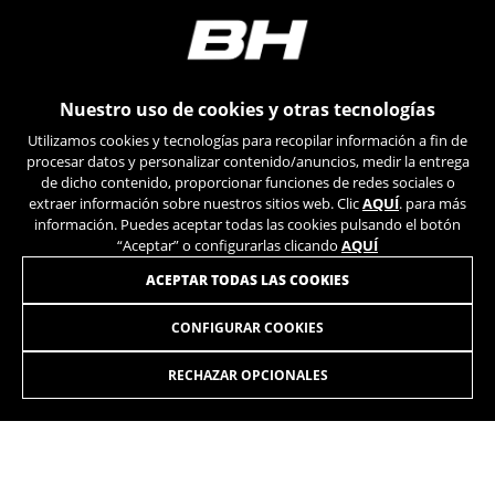
Nuestro uso de cookies y otras tecnologías
Utilizamos cookies y tecnologías para recopilar información a fin de
procesar datos y personalizar contenido/anuncios, medir la entrega
de dicho contenido, proporcionar funciones de redes sociales o
extraer información sobre nuestros sitios web. Clic
AQUÍ
. para más
información. Puedes aceptar todas las cookies pulsando el botón
“Aceptar” o configurarlas clicando
AQUÍ
ACEPTAR TODAS LAS COOKIES
CONFIGURAR COOKIES
RECHAZAR OPCIONALES
ÚNETE A NUESTRA NEWSLETTER