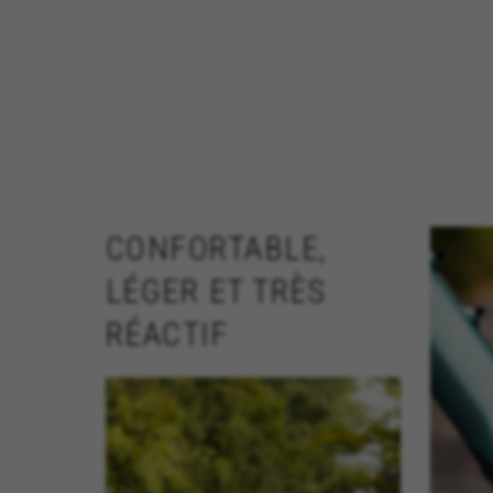
s
des
exc
CONFORTABLE,
LÉGER ET TRÈS
RÉACTIF