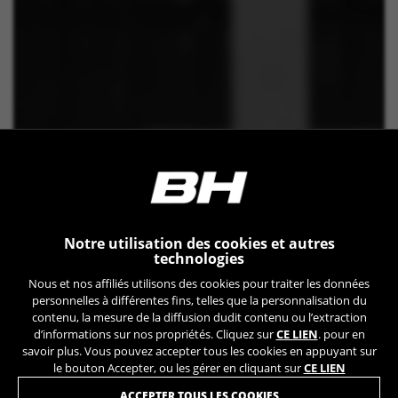
Notre utilisation des cookies et autres
technologies
Nous et nos affiliés utilisons des cookies pour traiter les données
personnelles à différentes fins, telles que la personnalisation du
contenu, la mesure de la diffusion dudit contenu ou l’extraction
d’informations sur nos propriétés. Cliquez sur
CE LIEN
. pour en
savoir plus. Vous pouvez accepter tous les cookies en appuyant sur
le bouton Accepter, ou les gérer en cliquant sur
CE LIEN
ACCEPTER TOUS LES COOKIES