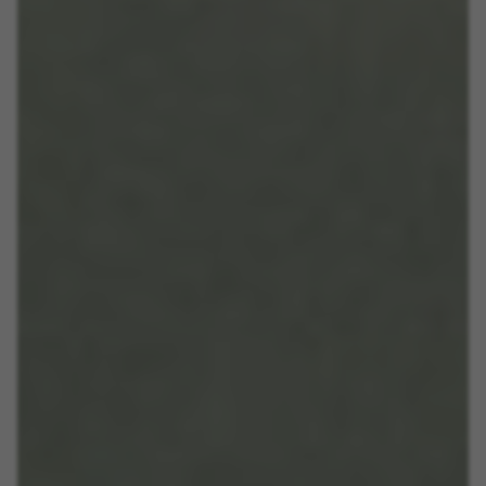
Cookies utilisées :
_fbp, fr, datr
Les cookies indiqués sont la propriété de Facebook.
Vous pouvez obtenir de plus amples informations sur
les cookies de Facebook à l’adresse
https://www.facebook.com/policies/cookies/
IDE, NID, ANID, DV, 1P_JAR
Les cookies indiqués sont la propriété de Google, Inc.
Vous pouvez obtenir de plus amples informations sur
les cookies de Google à l’adresse
#descriptionUrl#
Las cookies indicadas son titularidad de Emarsys.
Puedes obtener más información sobre las cookies de
Emarsys en
#descriptionUrl3#
Les cookies indiqués sont la propriété d'Emarsys. Vous
pouvez obtenir plus d'informations sur les cookies
d'Emarsys sur
https://emarsys.com/privacy-policy/
GUARDAR CONFIGURACIÓN