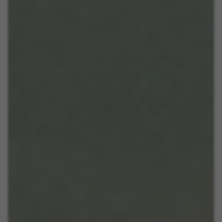
fonctionnalités. Cela nous permet également de
tester l’efficacité de notre site web. En outre, ces
cookies fournissent des informations pour
l’analyse publicitaire et le marketing d’affiliation.
Cookies utilisées :
_ga, _gat, _gid
Les cookies indiqués sont la propriété de Google, Inc.
Vous pouvez obtenir de plus amples informations sur
les cookies de Google à l’adresse
https://policies.google.com/privacy/google-partners?
hl=en-US
Cookies de ciblage/publicité
Nous (ainsi que les plateformes des réseaux
sociaux tels que Google, Facebook et Instagram)
utilisons le suivi marketing pour proposer des
offres personnalisées afin de vous faire profiter
de l’expérience complète BH Bikes. Si vous
n’acceptez pas ce suivi, vous continuerez à voir
des publicités de BH Bikes sur d’autres
plateformes, mais plus aléatoires.