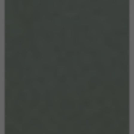
Nous utilisons des cookies obligatoires pour
assurer l’exploitation essentielle du web et pour
garantir le bon fonctionnement de certaines
fonctionnalités,comme la connexion au site ou
l’ajout d’un produit à votre panier. Ce suivi est
activé en permanence
Cookies utilisées :
VSF516, COOKIELEGAL_BH_V2, bhbikes_langcountry,
YSC, CONSENT, PREF, VISITOR_INFO1_LIVE, GPS, yt-
remote-device-id, yt.innertube::requests,
yt.innertube::nextId, yt-remote-connected-devices, yt-
remote-session-app, yt-remote-cast-installed, yt-
remote-session-name, yt-remote-fast-check-period,
cf_preload, cfuser, cf_lastActivity, _cfuser, cf_session,
cfStats, cfUserDate, cfFirstMonthVisit, cfuid,
cfUserSession, cf_preload, cf_session
Cookies de performance
Nous réalisons un suivi fonctionnel pour
analyser la façon dont notre site web est utilisé.
Ces données nous aident à découvrir des
erreurs et à mettre au point de nouvelles