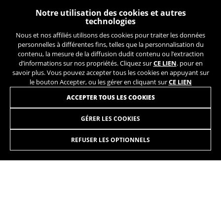
Notre utilisation des cookies et autres
technologies
Nous et nos affiliés utilisons des cookies pour traiter les données
personnelles à différentes fins, telles que la personnalisation du
contenu, la mesure de la diffusion dudit contenu ou l’extraction
d’informations sur nos propriétés. Cliquez sur
CE LIEN
. pour en
savoir plus. Vous pouvez accepter tous les cookies en appuyant sur
le bouton Accepter, ou les gérer en cliquant sur
CE LIEN
ACCEPTER TOUS LES COOKIES
GÉRER LES COOKIES
GRAVELX R 5.5
3.499,90€
-15%
2.974,90
€
REFUSER LES OPTIONNELS
SÉLECTIONNER
Léger pour être performant en compétition ou pour parcourir
la plus grande distance possible sur une grande variété de
terrains.