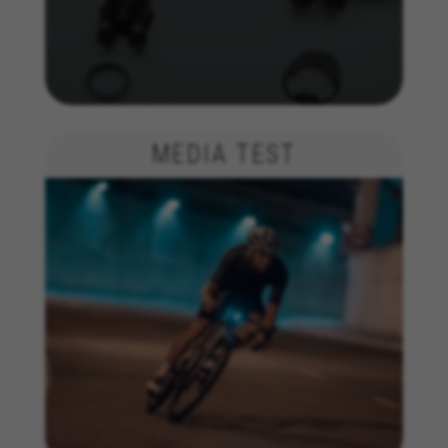
Las cookies indicadas son titularidad de Emarsys.
Puedes obtener más información sobre las cookies de
Emarsys en
#descriptionUrl3#
Les cookies indiqués sont la propriété d'Emarsys. Vous
pouvez obtenir plus d'informations sur les cookies
d'Emarsys sur
https://emarsys.com/privacy-policy/
MEDIA TEST
GUARDAR CONFIGURACIÓN
Vous pouvez consulter à nouveau ces informations en visitant
la section « Politique de cookies ».