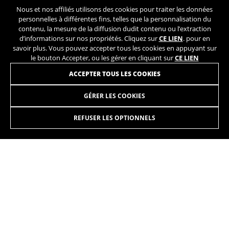
Nous et nos affiliés utilisons des cookies pour traiter les données
personnelles à différentes fins, telles que la personnalisation du
contenu, la mesure de la diffusion dudit contenu ou l’extraction
d’informations sur nos propriétés. Cliquez sur
CE LIEN
. pour en
savoir plus. Vous pouvez accepter tous les cookies en appuyant sur
le bouton Accepter, ou les gérer en cliquant sur
CE LIEN
ACCEPTER TOUS LES COOKIES
BEHIND THE RIDE
Derrière chaque vélo BH se
GÉRER LES COOKIES
ULTIMATE EVO 8.5
cache un équilibre
4.099,90€
-25%
3.074,90
€
soigneusement élaboré entre
REFUSER LES OPTIONNELS
technologie, innovation,
savoir-faire artisanal et
SÉLECTIONNER
contrôle qualité continu.
Libérez la rapidité qui sommeille en vous. Votre combativité,
lorsqu’il s’agit d’appuyer sur les pédales. Votre côté le plus
explosif. Chaque coup de pédale se transforme en vitesse
pure. Aucun obstacle entre votre puissance et le terrain. À
la sortie de chaque virage, le vélo vous invite à vous
redresser sur les pédales et à tout donner dans chaque