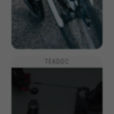
Cookies de ciblage/publicité
Nous (ainsi que les plateformes des réseaux
sociaux tels que Google, Facebook et Instagram)
utilisons le suivi marketing pour proposer des
offres personnalisées afin de vous faire profiter
de l’expérience complète BH Bikes. Si vous
n’acceptez pas ce suivi, vous continuerez à voir
des publicités de BH Bikes sur d’autres
plateformes, mais plus aléatoires.
Cookies utilisées :
TEKDOC
_fbp, fr, datr
Les cookies indiqués sont la propriété de Facebook.
Vous pouvez obtenir de plus amples informations sur
les cookies de Facebook à l’adresse
https://www.facebook.com/policies/cookies/
IDE, NID, ANID, DV, 1P_JAR
Les cookies indiqués sont la propriété de Google, Inc.
Vous pouvez obtenir de plus amples informations sur
les cookies de Google à l’adresse
#descriptionUrl#