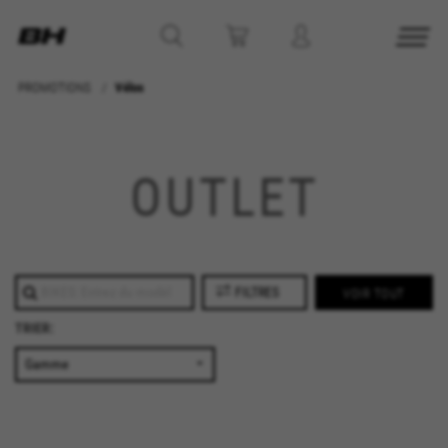
PROMOTIONS
Vélos
GÉRER LES COOKIES
REFUSER TOUS LES COOKIES
OUTLET
ACCEPTER TOUS LES COOKIES
Cookies strictement nécessaires
FILTRES
VOIR TOUT
Nous utilisons des cookies obligatoires pour
TRIER:
assurer l’exploitation essentielle du web et pour
garantir le bon fonctionnement de certaines
fonctionnalités,comme la connexion au site ou
l’ajout d’un produit à votre panier. Ce suivi est
activé en permanence
Cookies utilisées :