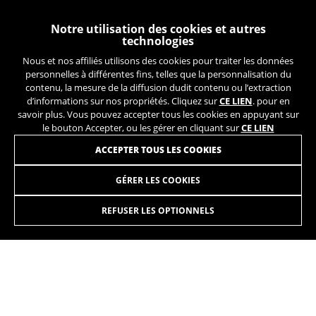
Les cookies indiqués sont la propriété de Google, Inc.
Vous pouvez obtenir de plus amples informations sur
les cookies de Google à l’adresse
Notre utilisation des cookies et autres
https://policies.google.com/privacy/google-partners?
technologies
hl=en-US
Nous et nos affiliés utilisons des cookies pour traiter les données
personnelles à différentes fins, telles que la personnalisation du
contenu, la mesure de la diffusion dudit contenu ou l’extraction
Cookies de ciblage/publicité
d’informations sur nos propriétés. Cliquez sur
CE LIEN
. pour en
Nous (ainsi que les plateformes des réseaux
savoir plus. Vous pouvez accepter tous les cookies en appuyant sur
sociaux tels que Google, Facebook et Instagram)
le bouton Accepter, ou les gérer en cliquant sur
CE LIEN
utilisons le suivi marketing pour proposer des
INSCRIVEZ-VOUS À NOTRE NEWSLETTER
ACCEPTER TOUS LES COOKIES
offres personnalisées afin de vous faire profiter
de l’expérience complète BH Bikes. Si vous
n’acceptez pas ce suivi, vous continuerez à voir
GÉRER LES COOKIES
des publicités de BH Bikes sur d’autres
plateformes, mais plus aléatoires.
REFUSER LES OPTIONNELS
Cookies utilisées :
_fbp, fr, datr
INSTAGRAM
TIK TOK
Les cookies indiqués sont la propriété de Facebook.
Vous pouvez obtenir de plus amples informations sur
YOUTUBE
FACEBOOK
les cookies de Facebook à l’adresse
https://www.facebook.com/policies/cookies/
TWITTER
SPOTIFY