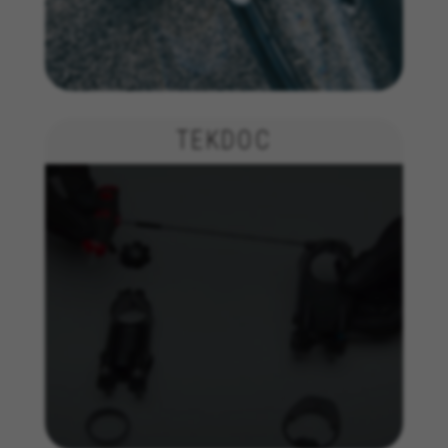
Inoltre, questi cookie forniscono informazioni
sull'analisi pubblicitaria e sull'affiliate
marketing.
Cookie utilizzati:
_ga, _gat, _gid
I cookie indicati sono di proprietà di Google, Inc. Per
TEKDOC
ottenere ulteriori informazioni sui cookie di Google
visita l'indirizzo
https://policies.google.com/privacy/google-partners?
hl=en-US
Cookie di targeting/pubblicità
Noi (oltre alle piattaforme di social media come
Google, Facebook e Instagram) usiamo il
marketing tracking per fornirti offerte
personalizzate e darti l'esperienza completa di
BH Bikes. Se non accetti questo tracking,
visualizzerai comunque le pubblicità di BH
Bikes casualmente su altre piattaforme.
Cookie utilizzati:
_fbp, fr, datr