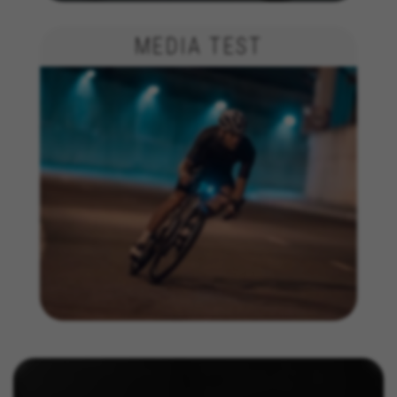
I cookie indicati sono di proprietà di Facebook. Per
ottenere ulteriori informazioni sui cookie di Facebook
MEDIA TEST
visita l'indirizzo
https://www.facebook.com/policies/cookies/
IDE, NID, ANID, DV, 1P_JAR
I cookie indicati sono di proprietà di Google, Inc. Per
ottenere ulteriori informazioni sui cookie di Google
visita l'indirizzo
#descriptionUrl#
Las cookies indicadas son titularidad de Emarsys.
Puedes obtener más información sobre las cookies de
Emarsys en
#descriptionUrl3#
I cookie indicati sono di proprietà di Emarsys. Puoi
ottenere maggiori informazioni sui cookie di Emarsys
su
https://emarsys.com/privacy-policy/
GUARDAR CONFIGURACIÓN
Puoi consultare nuovamente queste informazioni visitando la