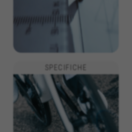
essenziali del sito web e per assicurarci che
alcune funzioni operino correttamente, come
l'opzione di accedere o aggiungere un prodotto
al carrello. Questo tracciamento è sempre
attivo.
Cookie utilizzati:
VSF516, COOKIELEGAL_BH_V2, bhbikes_langcountry,
YSC, CONSENT, PREF, VISITOR_INFO1_LIVE, GPS, yt-
remote-device-id, yt.innertube::requests,
yt.innertube::nextId, yt-remote-connected-devices, yt-
remote-session-app, yt-remote-cast-installed, yt-
remote-session-name, yt-remote-fast-check-period,
SPECIFICHE
cf_preload, cfuser, cf_lastActivity, _cfuser, cf_session,
cfStats, cfUserDate, cfFirstMonthVisit, cfuid,
cfUserSession, cf_preload, cf_session
Cookie prestazionali
Usiamo il tracciamento funzionale per
analizzare come viene utilizzato il nostro sito
web. Questi dati ci permettono di scoprire
errori e sviluppare nuovi design. Ci permettono
anche di testare l'efficacia del nostro sito web.