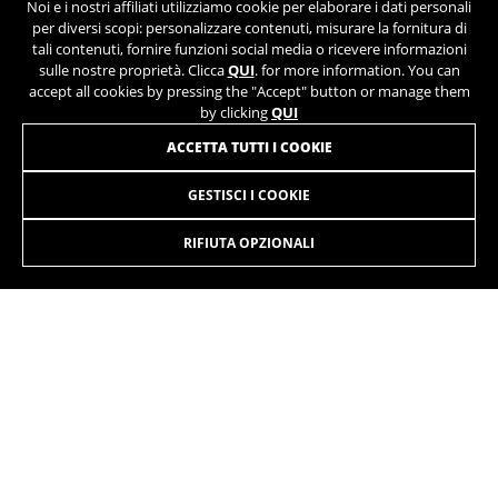
Noi e i nostri affiliati utilizziamo cookie per elaborare i dati personali
per diversi scopi: personalizzare contenuti, misurare la fornitura di
tali contenuti, fornire funzioni social media o ricevere informazioni
sulle nostre proprietà. Clicca
QUI
. for more information. You can
accept all cookies by pressing the "Accept" button or manage them
by clicking
QUI
ACCETTA TUTTI I COOKIE
GESTISCI I COOKIE
ULTRALIGHT EVO DISC 9.0
8.999,90 €
da 750,00 € al
mese
RIFIUTA OPZIONALI
SELEZIONARE
Non c’è sensazione migliore che sentire la leggerezza ad
ogni pedalata. È una sensazione che crea dipendenza che si
prova a ogni accelerazione. Ogni volta che ti alzi sui pedali.
Ogni volta che si ingrana una marcia. Ogni volta che si
cambia ritmo.