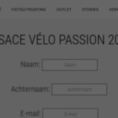
FIETSUITRUSTING
OUTLET
STORIES
VER
SACE VÉLO PASSION 2
Naam:
Achternaam:
E-mail: