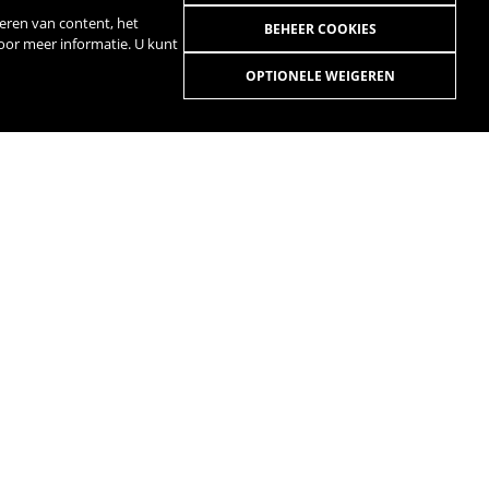
eren van content, het
BEHEER COOKIES
voor meer informatie. U kunt
OPTIONELE WEIGEREN
R
SPOTIFY
H GARANTIE LIFE
HANDLEIDINGEN