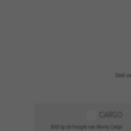
Deel u
BEHEER COOKIES
Strikt noodzakelijke cookies
CARGO
Wij gebruiken verplichte coo
functies goed werken, zoals d
Blijf op de hoogte van Monty Cargo
Gebruikte cookies: