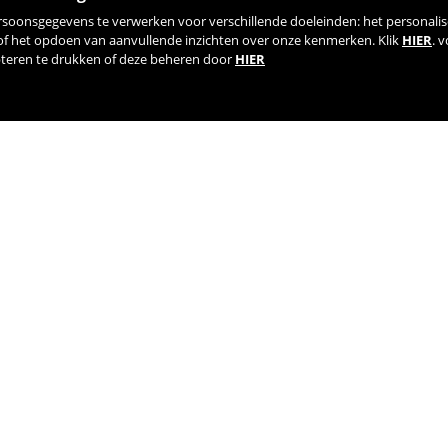
rsoonsgegevens te verwerken voor verschillende doeleinden: het personalis
 of het opdoen van aanvullende inzichten over onze kenmerken. Klik
HIER
. 
pteren te drukken of deze beheren door
HIER
TIK TOK
YOUTUBE
FACEBOOK
TWITTE
RNATIONALE AGENTEN EN DISTRIBUTEURS
REGISTRATIE | B