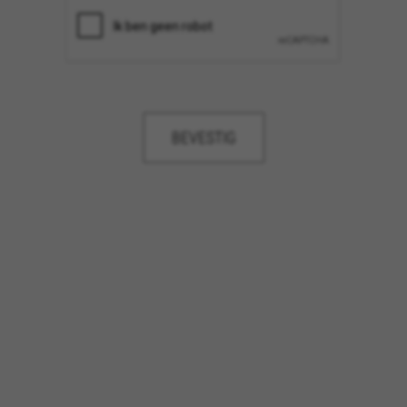
 eigendom van Facebook. Kijk voor meer informatie over cookies van Facebook op
htt
eigendom van Google, Inc. Kijk voor meer informatie over cookies van Google op
#des
aridad de Emarsys. Puedes obtener más información sobre las cookies de Emarsys en
endom van Emarsys. Meer informatie over de cookies van Emarsys vindt u op
https://
BEVESTIG
en door de sectie ‘Cookiesbeleid’ te bezoeken.