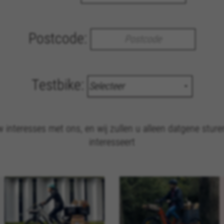
Postcode:
Testbike:
w interesses met ons, en wij zullen u alleen datgene sture
interesseert
ALLE COOKIES WEIGEREN
kies om essentiële websitehandelingen mogelijk te maken en om er
e mogelijkheid om in te loggen of een product aan uw winkelwagen