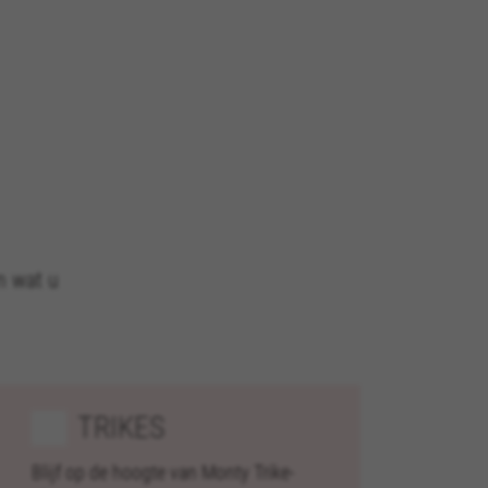
n wat u
ALLE COOKIES ACCEPTEREN
TRIKES
voor te zorgen dat bepaalde
 toe te voegen.
Blijf op de hoogte van Monty Trike-