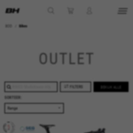
BOD
Bikes
BEHEER COOKIES
OUTLET
ALLE COOKIES WEIGEREN
ALLE COOKIES ACCEPTEREN
FILTERS
BEKIJK ALLE
Strikt noodzakelijke cookies
SORTEER:
Wij gebruiken verplichte cookies om essentiële
websitehandelingen mogelijk te maken en om
ervoor te zorgen dat bepaalde functies goed
werken, zoals de mogelijkheid om in te loggen
of een product aan uw winkelwagen toe te
voegen.