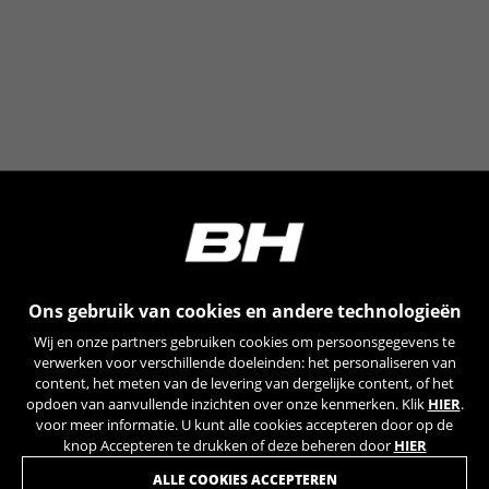
_ga, _gat, _gid
De aangeduide cookies zijn het eigendom van Google,
Inc. Kijk voor meer informatie over cookies van Google
op
https://policies.google.com/privacy/google-partners?
hl=en-US
Targeting-/advertentiecookies
Wij (met inbegrip van socialmediaplatforms
zoals Google, Facebook en Instagram) maken
gebruik van marketingtracking om u
gepersonaliseerde aanbiedingen te kunnen
doen en u een volledige BH Bikes-ervaring te
bieden. Als u deze tracking niet accepteert, zult
Ons gebruik van cookies en andere technologieën
u nog wel willekeurig advertenties van BH Bikes
Wij en onze partners gebruiken cookies om persoonsgegevens te
op andere platforms zien.
verwerken voor verschillende doeleinden: het personaliseren van
Gebruikte cookies:
content, het meten van de levering van dergelijke content, of het
_fbp, fr, datr
opdoen van aanvullende inzichten over onze kenmerken. Klik
HIER
.
voor meer informatie. U kunt alle cookies accepteren door op de
De aangeduide cookies zijn het eigendom van
Facebook. Kijk voor meer informatie over cookies van
knop Accepteren te drukken of deze beheren door
HIER
Facebook op
WORD LID VAN ONZE NIEUWSBRIEF
ALLE COOKIES ACCEPTEREN
https://www.facebook.com/policies/cookies/