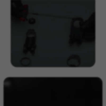
marketing.
Gebruikte cookies:
_ga, _gat, _gid
De aangeduide cookies zijn het eigendom van Google,
Inc. Kijk voor meer informatie over cookies van Google
op
https://policies.google.com/privacy/google-partners?
hl=en-US
Targeting-/advertentiecookies
Wij (met inbegrip van socialmediaplatforms
zoals Google, Facebook en Instagram) maken
gebruik van marketingtracking om u
gepersonaliseerde aanbiedingen te kunnen
doen en u een volledige BH Bikes-ervaring te
bieden. Als u deze tracking niet accepteert, zult
u nog wel willekeurig advertenties van BH Bikes
op andere platforms zien.
Gebruikte cookies:
_fbp, fr, datr
De aangeduide cookies zijn het eigendom van