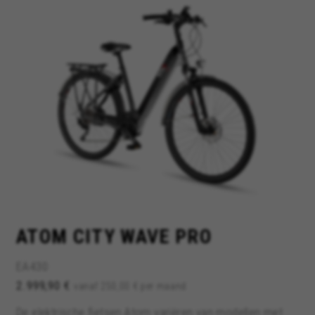
ATOM CITY WAVE PRO
EA430
2.999,90 €
vanaf 250,00 € per maand
De elektrische fietsen Atom variëren van modellen met