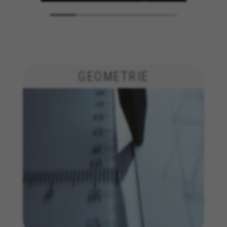
GEOMETRIE
BEHEER COOKIES
ALLE COOKIES WEIGEREN
ALLE COOKIES ACCEPTEREN
Strikt noodzakelijke cookies
Wij gebruiken verplichte cookies om essentiële
websitehandelingen mogelijk te maken en om
ervoor te zorgen dat bepaalde functies goed
werken, zoals de mogelijkheid om in te loggen