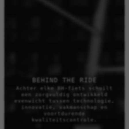
BEHIND THE RIDE
Achter elke BH-fiets schuilt
een zorgvuldig ontwikkeld
evenwicht tussen technologie,
innovatie, vakmanschap en
voortdurende
kwaliteitscontrole.