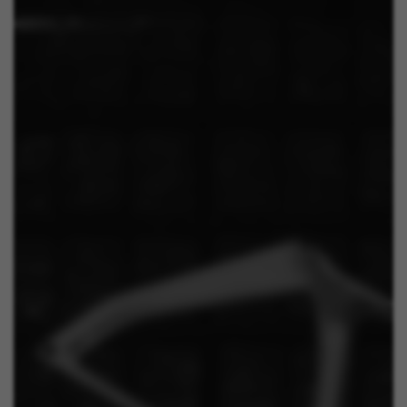
Facebook. Kijk voor meer informatie over cookies van
Facebook op
https://www.facebook.com/policies/cookies/
IDE, NID, ANID, DV, 1P_JAR
De aangeduide cookies zijn het eigendom van Google,
Inc. Kijk voor meer informatie over cookies van Google
op
#descriptionUrl#
Las cookies indicadas son titularidad de Emarsys.
Puedes obtener más información sobre las cookies de
Emarsys en
#descriptionUrl3#
De aangegeven cookies zijn eigendom van Emarsys.
Meer informatie over de cookies van Emarsys vindt u
op
https://emarsys.com/privacy-policy/
GUARDAR CONFIGURACIÓN
U kunt deze informatie opnieuw raadplegen door de sectie
‘Cookiesbeleid’ te bezoeken.