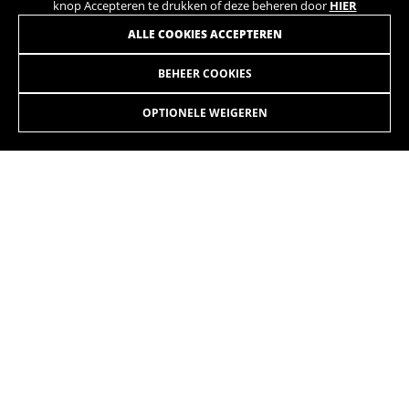
knop Accepteren te drukken of deze beheren door
HIER
ALLE COOKIES ACCEPTEREN
BEHEER COOKIES
ATOM CITY WAVE PRO
2.999,90 €
vanaf 250,00 € per
maand
OPTIONELE WEIGEREN
KIEZEN
De elektrische fietsen Atom variëren van modellen met
dubbele vering met een veerweg van 140 mm tot
stadsmodellen met een damesframe. De toegang tot de
batterij vanaf de bovenkant van de diagonale buis zorgt voor
een geweldige ergonomie voor de gebruiker tijdens het
hanteren van de batterij.
De kleuren die op de website worden getoond, kunnen licht verschillen van