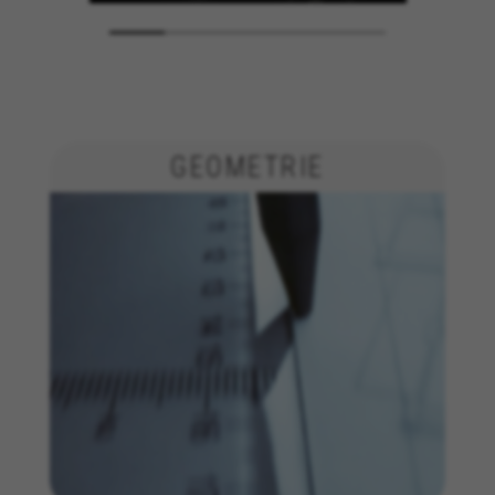
GEOMETRIE
BEHEER COOKIES
ALLE COOKIES WEIGEREN
ALLE COOKIES ACCEPTEREN
Strikt noodzakelijke cookies
Wij gebruiken verplichte cookies om essentiële
websitehandelingen mogelijk te maken en om
ervoor te zorgen dat bepaalde functies goed
werken, zoals de mogelijkheid om in te loggen