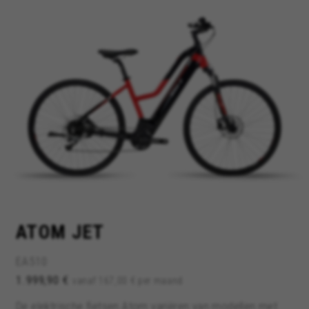
ATOM JET
EA510
1.999,90 €
vanaf 167,00 € per maand
De elektrische fietsen Atom variëren van modellen met