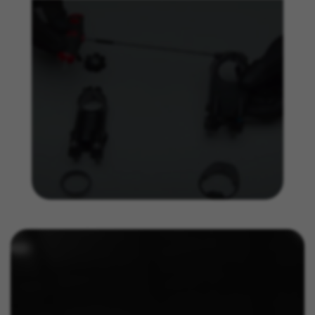
marketing.
Gebruikte cookies:
_ga, _gat, _gid
De aangeduide cookies zijn het eigendom van Google,
Inc. Kijk voor meer informatie over cookies van Google
op
https://policies.google.com/privacy/google-partners?
hl=en-US
Targeting-/advertentiecookies
Wij (met inbegrip van socialmediaplatforms
zoals Google, Facebook en Instagram) maken
gebruik van marketingtracking om u
gepersonaliseerde aanbiedingen te kunnen
doen en u een volledige BH Bikes-ervaring te
bieden. Als u deze tracking niet accepteert, zult
u nog wel willekeurig advertenties van BH Bikes
op andere platforms zien.
Gebruikte cookies:
_fbp, fr, datr
De aangeduide cookies zijn het eigendom van