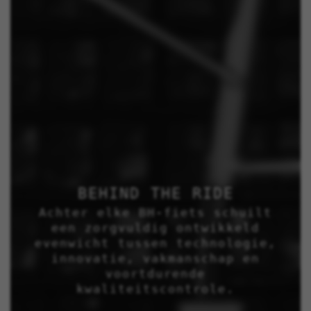
BEHIND THE RIDE
Achter elke BH-fiets schuilt
een zorgvuldig ontwikkeld
evenwicht tussen technologie,
innovatie, vakmanschap en
voortdurende
kwaliteitscontrole.