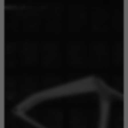
Facebook. Kijk voor meer informatie over cookies van
Facebook op
https://www.facebook.com/policies/cookies/
IDE, NID, ANID, DV, 1P_JAR
De aangeduide cookies zijn het eigendom van Google,
Inc. Kijk voor meer informatie over cookies van Google
op
#descriptionUrl#
Las cookies indicadas son titularidad de Emarsys.
Puedes obtener más información sobre las cookies de
Emarsys en
#descriptionUrl3#
De aangegeven cookies zijn eigendom van Emarsys.
Meer informatie over de cookies van Emarsys vindt u
op
https://emarsys.com/privacy-policy/
GUARDAR CONFIGURACIÓN
U kunt deze informatie opnieuw raadplegen door de sectie
‘Cookiesbeleid’ te bezoeken.