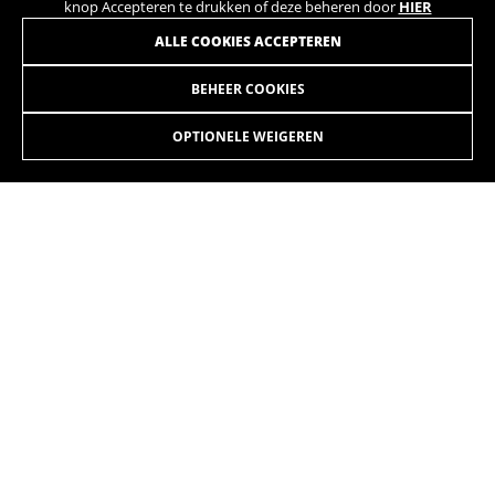
knop Accepteren te drukken of deze beheren door
HIER
ALLE COOKIES ACCEPTEREN
BEHEER COOKIES
ATOM JET
1.999,90 €
vanaf 167,00 € per maand
OPTIONELE WEIGEREN
KIEZEN
De elektrische fietsen Atom variëren van modellen met
dubbele vering met een veerweg van 140 mm tot
stadsmodellen met een damesframe. De toegang tot de
batterij vanaf de bovenkant van de diagonale buis zorgt voor
een geweldige ergonomie voor de gebruiker tijdens het
hanteren van de batterij.
De kleuren die op de website worden getoond, kunnen licht verschillen van