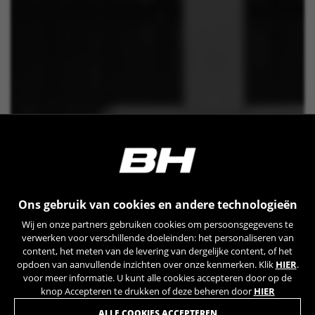
Ons gebruik van cookies en andere technologieën
Wij en onze partners gebruiken cookies om persoonsgegevens te
verwerken voor verschillende doeleinden: het personaliseren van
content, het meten van de levering van dergelijke content, of het
opdoen van aanvullende inzichten over onze kenmerken. Klik
HIER
.
voor meer informatie. U kunt alle cookies accepteren door op de
knop Accepteren te drukken of deze beheren door
HIER
ALLE COOKIES ACCEPTEREN