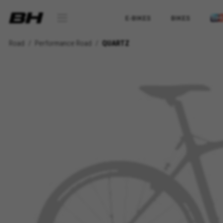
E-BIKES
BIKES
Road
Performance Road
QUARTZ