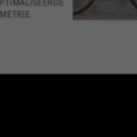
PTIMALISEERDE
METRIE
ALLE COOKIES WEIGEREN
De vork is gemaakt van car
kies om essentiële websitehandelingen mogelijk te maken en om er
voor een lager gewicht en 
e mogelijkheid om in te loggen of een product aan uw winkelwagen
comfort door de trillingen v
het terrein af te voeren.
kes_langcountry, YSC, CONSENT, PREF, VISITOR_INFO1_LIVE, GPS, yt-remote-device-i
connected-devices, yt-remote-session-app, yt-remote-cast-installed, yt-remote-sessio
y, _cfuser, cf_session, cfStats, cfUserDate, cfFirstMonthVisit, cfuid, cfUserSession, cf_pr
cking om te analyseren hoe onze website wordt gebruikt. Deze geg
n te ontwikkelen. Ook kunnen we hiermee de effectiviteit van onz
 inzicht met het oog op advertentieanalyse en affiliate marketing.
eigendom van Google, Inc. Kijk voor meer informatie over cookies van Google op
http