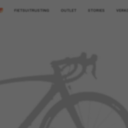
FIETSUITRUSTING
OUTLET
STORIES
VERK