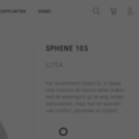
OOPPUNTEN
DEMO
SPHENE 105
L27C4
Het assortiment Quartz SL is ideaal
voor mensen die kennis willen maken
met de wielersport op de weg zonder
extra kosten, maar met de waarden
van comfort, dynamiek en vrijheid.