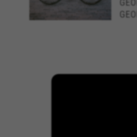
GEO
GEO
BEHEER COOKIES
Strikt noodzakelijke cookies
Vervaardigd uit aluminium 7005,
Wij gebruiken verplichte coo
met hydrogevormde buizen die
functies goed werken, zoals d
er voor endurance-uitstraling
Gebruikte cookies:
zorgen om onbeperkt
VSF516, COOKIELEGAL_BH_V2, bhbi
kilometers af te leggen.
yt.innertube::nextId, yt-remote-
Gepolijste lasnaden verfijnen
cf_preload, cfuser, cf_lastActivit
het Quartz SL-frame nog verder.
Prestatiecookies
Wij gebruiken functionele tra
ontdekken en nieuwe ontwerpe
zorgen deze cookies voor meer
Gebruikte cookies:
_ga, _gat, _gid
De aangeduide cookies zijn het 