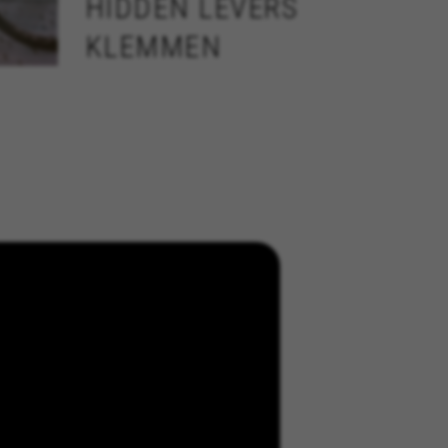
HIDDEN LEVERS
KLEMMEN
ALLE COOKIES ACCEPTEREN
bon
voor te zorgen dat bepaalde
meer
 toe te voegen.
an
d, yt.innertube::requests,
n-name, yt-remote-fast-check-period,
eload, cf_session
evens helpen ons om fouten te
e website testen. Daarnaast
s://policies.google.com/privacy/google-