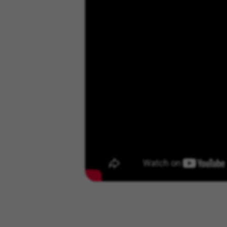
partners?hl=en-US
Targeting-/advertentiecookie
Wij (met inbegrip van social
gepersonaliseerde aanbiedinge
accepteert, zult u nog wel wil
Gebruikte cookies:
_fbp, fr, datr
De aangeduide cookies zijn het
IDE, NID, ANID, DV, 1P_JAR
De aangeduide cookies zijn het 
Las cookies indicadas son titul
De aangegeven cookies zijn eig
GUARDAR CONFIGURACIÓN