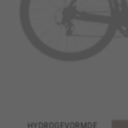
Ook
geo
met
BH-
iede
vier
geï
kle
sch
HYDROGEVORMDE