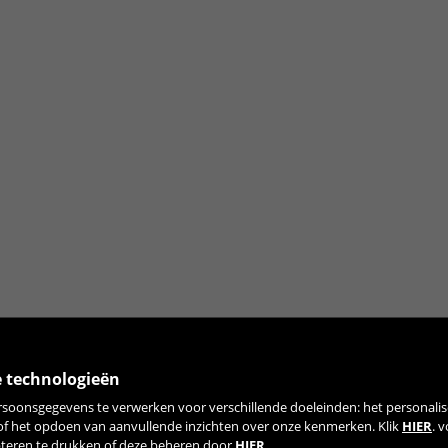
e technologieën
rsoonsgegevens te verwerken voor verschillende doeleinden: het personalis
 of het opdoen van aanvullende inzichten over onze kenmerken. Klik
HIER
. 
pteren te drukken of deze beheren door
HIER