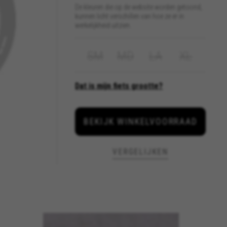
De kleuren die op de website worden getoond,
kunnen licht verschillen van hoe ze er in
De Thru Axle-steekas van 12
werkelijkheid uitzien.
mm heeft de optimale afmeting
voor meer stijfheid en
veiligheid. Hij optimaliseert de
SM
MD
LA
XL
positie van de schijfrem.
Bovendien heeft de fietser geen
gereedschap nodig als hij het
Dat is mijn fiets grootte?
wiel wil demonteren.
VOER DE VOLGENDE GEGEVENS
IN
BEKIJK WINKELVOORRAAD
VERGELIJKEN