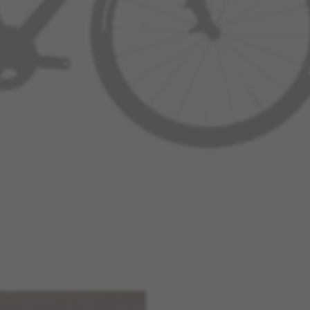
 de geometrie is
ptimaliseerd, zodat deze,
 behoud van de essentie van
frames, comfortabel is voor
re gebruiker. Verkrijgbaar in
 maten. Inclusief
ntegreerde Thru Axle-
mmen en het
ijfremsysteem Flat Mount.