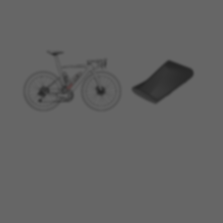
BEHEER COOKIES
ALLE COOKIES WEIGEREN
ALLE COOKIES ACCEPTEREN
Strikt noodzakelijke cookies
Wij gebruiken verplichte cookies om essentiële
websitehandelingen mogelijk te maken en om
ervoor te zorgen dat bepaalde functies goed
werken, zoals de mogelijkheid om in te loggen
of een product aan uw winkelwagen toe te
voegen.
Gebruikte cookies:
VSF516, COOKIELEGAL_BH_V2, bhbikes_langcountry,