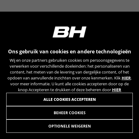
YSC, CONSENT, PREF, VISITOR_INFO1_LIVE, GPS, yt-
remote-device-id, yt.innertube::requests,
yt.innertube::nextId, yt-remote-connected-devices, yt-
remote-session-app, yt-remote-cast-installed, yt-
remote-session-name, yt-remote-fast-check-period,
cf_preload, cfuser, cf_lastActivity, _cfuser, cf_session,
cfStats, cfUserDate, cfFirstMonthVisit, cfuid,
cfUserSession, cf_preload, cf_session
Ons gebruik van cookies en andere technologieën
Prestatiecookies
Wij en onze partners gebruiken cookies om persoonsgegevens te
Wij gebruiken functionele tracking om te
verwerken voor verschillende doeleinden: het personaliseren van
analyseren hoe onze website wordt gebruikt.
content, het meten van de levering van dergelijke content, of het
opdoen van aanvullende inzichten over onze kenmerken. Klik
HIER
.
Deze gegevens helpen ons om fouten te
voor meer informatie. U kunt alle cookies accepteren door op de
ontdekken en nieuwe ontwerpen te
knop Accepteren te drukken of deze beheren door
HIER
ontwikkelen. Ook kunnen we hiermee de
effectiviteit van onze website testen. Daarnaast
ALLE COOKIES ACCEPTEREN
zorgen deze cookies voor meer inzicht met het
oog op advertentieanalyse en affiliate
BEHEER COOKIES
TOOLBOX
54,99
marketing.
€
Gebruikte cookies:
OPTIONELE WEIGEREN
_ga, _gat, _gid
IN WINKELWAGEN TOEVOEGEN
De aangeduide cookies zijn het eigendom van Google,