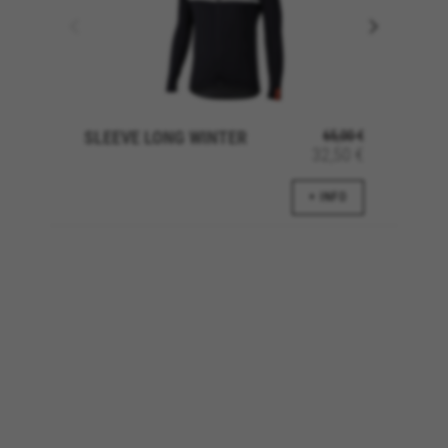
Gebruikte cookies:
VSF516, COOKIELEGAL_BH_V2, bhbikes_langcountry,
YSC, CONSENT, PREF, VISITOR_INFO1_LIVE, GPS, yt-
remote-device-id, yt.innertube::requests,
yt.innertube::nextId, yt-remote-connected-devices, yt-
remote-session-app, yt-remote-cast-installed, yt-
remote-session-name, yt-remote-fast-check-period,
SLEEVE LONG WINTER
65,00 €
cf_preload, cfuser, cf_lastActivity, _cfuser, cf_session,
32,50 €
cfStats, cfUserDate, cfFirstMonthVisit, cfuid,
cfUserSession, cf_preload, cf_session
+ INFO
Prestatiecookies
Wij gebruiken functionele tracking om te
analyseren hoe onze website wordt gebruikt.
Deze gegevens helpen ons om fouten te
ontdekken en nieuwe ontwerpen te
ontwikkelen. Ook kunnen we hiermee de
effectiviteit van onze website testen. Daarnaast
zorgen deze cookies voor meer inzicht met het
oog op advertentieanalyse en affiliate
marketing.
Gebruikte cookies: