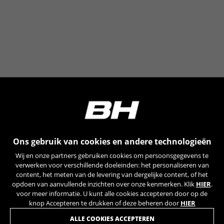
_ga, _gat, _gid
De aangeduide cookies zijn het eigendom van Google,
Inc. Kijk voor meer informatie over cookies van Google
op
https://policies.google.com/privacy/google-partners?
hl=en-US
Targeting-/advertentiecookies
Wij (met inbegrip van socialmediaplatforms
zoals Google, Facebook en Instagram) maken
gebruik van marketingtracking om u
gepersonaliseerde aanbiedingen te kunnen
doen en u een volledige BH Bikes-ervaring te
bieden. Als u deze tracking niet accepteert, zult
Ons gebruik van cookies en andere technologieën
u nog wel willekeurig advertenties van BH Bikes
Wij en onze partners gebruiken cookies om persoonsgegevens te
op andere platforms zien.
verwerken voor verschillende doeleinden: het personaliseren van
Gebruikte cookies:
content, het meten van de levering van dergelijke content, of het
_fbp, fr, datr
opdoen van aanvullende inzichten over onze kenmerken. Klik
HIER
.
voor meer informatie. U kunt alle cookies accepteren door op de
De aangeduide cookies zijn het eigendom van
knop Accepteren te drukken of deze beheren door
HIER
Facebook. Kijk voor meer informatie over cookies van
Facebook op
WORD LID VAN ONZE NIEUWSBRIEF
ALLE COOKIES ACCEPTEREN
https://www.facebook.com/policies/cookies/