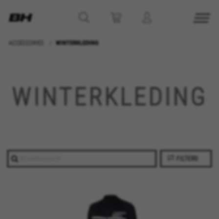
ACCESSORIES
WINTERKLEDING
BEHEER COOKIES
WINTERKLEDING
ALLE COOKIES WEIGEREN
ALLE COOKIES ACCEPTEREN
Strikt noodzakelijke cookies
FILTERS
Wij gebruiken verplichte cookies om essentiële
websitehandelingen mogelijk te maken en om
ervoor te zorgen dat bepaalde functies goed
werken, zoals de mogelijkheid om in te loggen
of een product aan uw winkelwagen toe te
voegen.