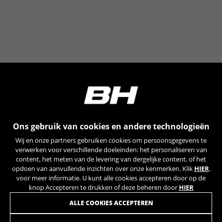
Ons gebruik van cookies en andere technologieën
Wij en onze partners gebruiken cookies om persoonsgegevens te
verwerken voor verschillende doeleinden: het personaliseren van
content, het meten van de levering van dergelijke content, of het
opdoen van aanvullende inzichten over onze kenmerken. Klik
HIER
.
voor meer informatie. U kunt alle cookies accepteren door op de
knop Accepteren te drukken of deze beheren door
HIER
WORD LID VAN ONZE NIEUWSBRIEF
ALLE COOKIES ACCEPTEREN