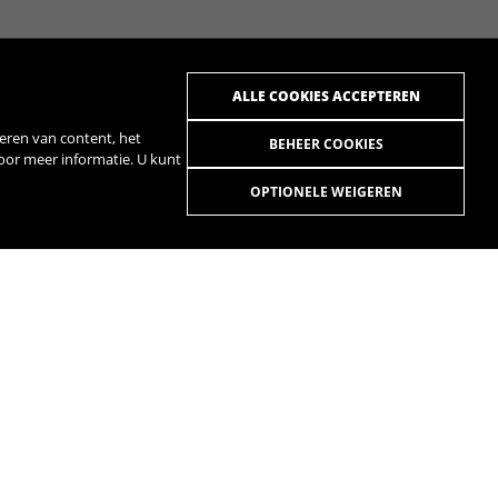
ALLE COOKIES ACCEPTEREN
eren van content, het
BEHEER COOKIES
voor meer informatie. U kunt
OPTIONELE WEIGEREN
R
SPOTIFY