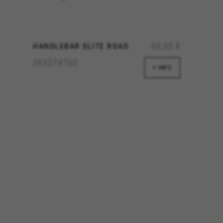
 eigendom van Facebook. Kijk voor meer informatie over cookies van Facebook op
htt
99,95 €
HANDLEBAR SLITE ROAD
eigendom van Google, Inc. Kijk voor meer informatie over cookies van Google op
#des
363274700
+ INFO
aridad de Emarsys. Puedes obtener más información sobre las cookies de Emarsys en
endom van Emarsys. Meer informatie over de cookies van Emarsys vindt u op
https://
en door de sectie ‘Cookiesbeleid’ te bezoeken.