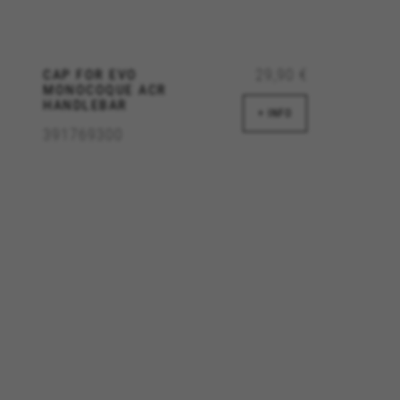
ps://www.facebook.com/policies/cookies/
29,90 €
CAP FOR EVO
MONOCOQUE ACR
criptionUrl#
HANDLEBAR
+ INFO
391769300
#descriptionUrl3#
emarsys.com/privacy-policy/