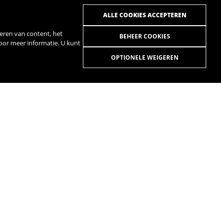
ALLE COOKIES ACCEPTEREN
eren van content, het
BEHEER COOKIES
voor meer informatie. U kunt
OPTIONELE WEIGEREN
R
SPOTIFY
H GARANTIE LIFE
HANDLEIDINGEN