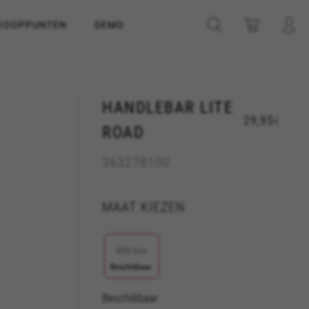
KOOPPUNTEN
DEMO
HANDLEBAR LITE
29,95
€
ROAD
363278100
MAAT KIEZEN
400 mm
Beschikbaar
Beschikbaar