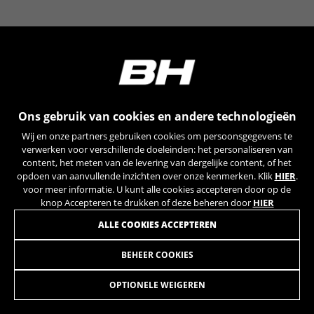
YSC, CONSENT, PREF, VISITOR_INFO1_LIVE, GPS, yt-
remote-device-id, yt.innertube::requests,
yt.innertube::nextId, yt-remote-connected-devices, yt-
remote-session-app, yt-remote-cast-installed, yt-
remote-session-name, yt-remote-fast-check-period,
cf_preload, cfuser, cf_lastActivity, _cfuser, cf_session,
cfStats, cfUserDate, cfFirstMonthVisit, cfuid,
cfUserSession, cf_preload, cf_session
Ons gebruik van cookies en andere technologieën
Prestatiecookies
Wij en onze partners gebruiken cookies om persoonsgegevens te
Wij gebruiken functionele tracking om te
verwerken voor verschillende doeleinden: het personaliseren van
analyseren hoe onze website wordt gebruikt.
content, het meten van de levering van dergelijke content, of het
opdoen van aanvullende inzichten over onze kenmerken. Klik
HIER
.
Deze gegevens helpen ons om fouten te
voor meer informatie. U kunt alle cookies accepteren door op de
ontdekken en nieuwe ontwerpen te
knop Accepteren te drukken of deze beheren door
HIER
ontwikkelen. Ook kunnen we hiermee de
effectiviteit van onze website testen. Daarnaast
ALLE COOKIES ACCEPTEREN
zorgen deze cookies voor meer inzicht met het
oog op advertentieanalyse en affiliate
BEHEER COOKIES
HEADSET CONICA EVO3 ULTIMATE
59,95
marketing.
€
Gebruikte cookies:
OPTIONELE WEIGEREN
_ga, _gat, _gid
IN WINKELWAGEN TOEVOEGEN
De aangeduide cookies zijn het eigendom van Google,