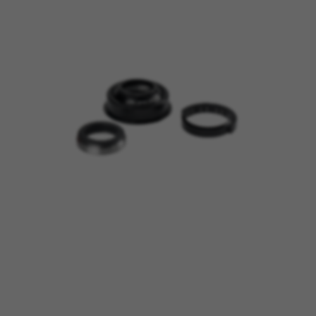
BEHEER COOKIES
ALLE COOKIES WEIGEREN
ALLE COOKIES ACCEPTEREN
Strikt noodzakelijke cookies
Wij gebruiken verplichte cookies om essentiële
websitehandelingen mogelijk te maken en om
ervoor te zorgen dat bepaalde functies goed
werken, zoals de mogelijkheid om in te loggen
of een product aan uw winkelwagen toe te
voegen.
Gebruikte cookies:
VSF516, COOKIELEGAL_BH_V2, bhbikes_langcountry,