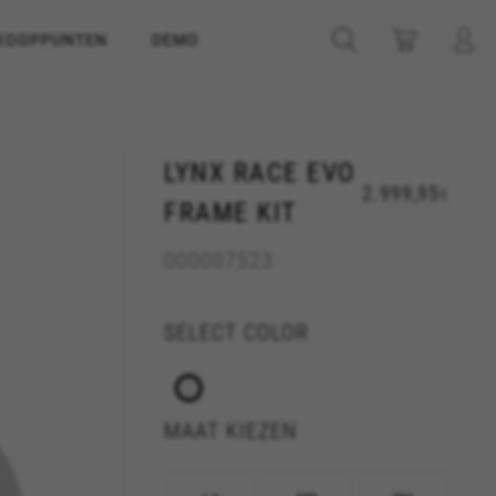
KOOPPUNTEN
DEMO
LYNX RACE EVO
2.999,95
€
FRAME KIT
000007523
SELECT COLOR
MAAT KIEZEN