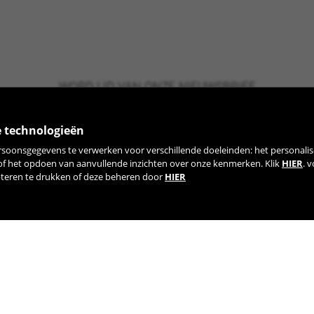
WORD LID VAN ONZE NIEUWSBRIEF
e technologieën
rsoonsgegevens te verwerken voor verschillende doeleinden: het personalis
 of het opdoen van aanvullende inzichten over onze kenmerken. Klik
HIER
. 
pteren te drukken of deze beheren door
HIER
TIK TOK
YOUTUBE
FACEBOOK
TWITTE