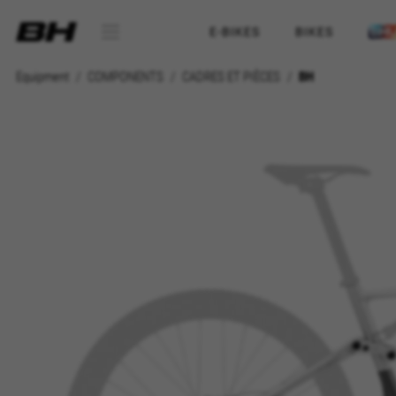
E-BIKES
BIKES
Equipment
COMPONENTS
CADRES ET PIÈCES
BH