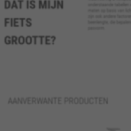
DAT IS MIJN
onderstaande tabellen 
Strikt noodzakelijke cookies
maten op basis van lic
Wij gebruiken verplichte coo
zijn ook andere factore
FIETS
functies goed werken, zoals d
beenlengte, die bepalen
Gebruikte cookies:
pasvorm.
VSF516, COOKIELEGAL_BH_V2, bhbi
GROOTTE?
yt.innertube::nextId, yt-remote-
cf_preload, cfuser, cf_lastActivit
Prestatiecookies
Wij gebruiken functionele tra
ontdekken en nieuwe ontwerpe
zorgen deze cookies voor meer
Gebruikte cookies:
_ga, _gat, _gid
AANVERWANTE PRODUCTEN
De aangeduide cookies zijn het 
partners?hl=en-US
Targeting-/advertentiecookie
Wij (met inbegrip van social