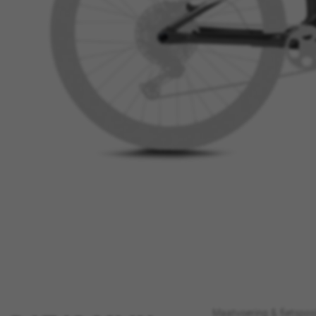
BEHEER COOKIES
Maatvoering & fietsposi