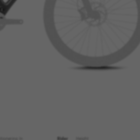
ALLE COOKIES WEIGEREN
tionering In
Rider
Height