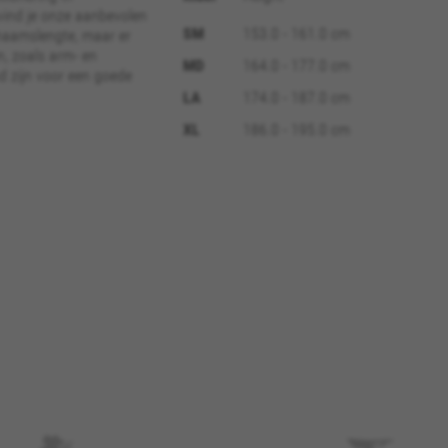
vind je onze aanbevolen
SM
153.0 - 161.0 cm
haamslengte, maar er
kies om essentiële websitehandelingen mogelijk te maken en om er
n, zoals arm- en
e mogelijkheid om in te loggen of een product aan uw winkelwagen
MD
164.0 - 177.0 cm
d zijn voor een goede
LA
174.0 - 187.0 cm
kes_langcountry, YSC, CONSENT, PREF, VISITOR_INFO1_LIVE, GPS, yt-remote-device-i
XL
186.0 - 195.0 cm
connected-devices, yt-remote-session-app, yt-remote-cast-installed, yt-remote-sessio
y, _cfuser, cf_session, cfStats, cfUserDate, cfFirstMonthVisit, cfuid, cfUserSession, cf_pr
cking om te analyseren hoe onze website wordt gebruikt. Deze geg
n te ontwikkelen. Ook kunnen we hiermee de effectiviteit van onz
 inzicht met het oog op advertentieanalyse en affiliate marketing.
eigendom van Google, Inc. Kijk voor meer informatie over cookies van Google op
http
s
mediaplatforms zoals Google, Facebook en Instagram) maken gebrui