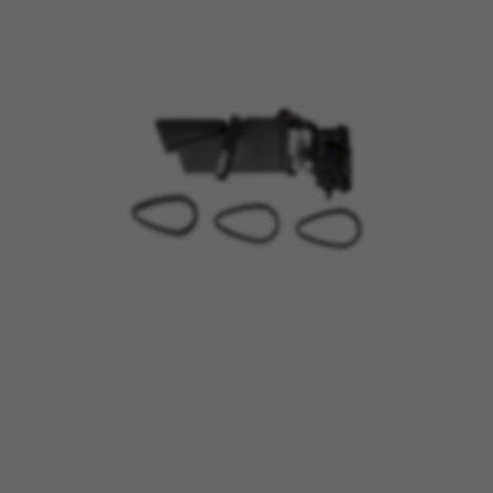
BEHEER COOKIES
ALLE COOKIES WEIGEREN
ALLE COOKIES ACCEPTEREN
Strikt noodzakelijke cookies
Wij gebruiken verplichte cookies om essentiële
websitehandelingen mogelijk te maken en om
ervoor te zorgen dat bepaalde functies goed
werken, zoals de mogelijkheid om in te loggen
of een product aan uw winkelwagen toe te
voegen.
Gebruikte cookies:
VSF516, COOKIELEGAL_BH_V2, bhbikes_langcountry,