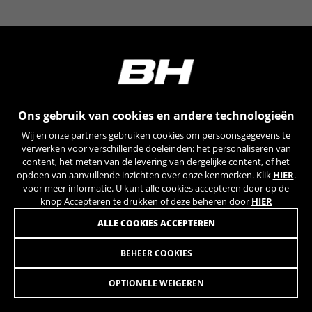
YSC, CONSENT, PREF, VISITOR_INFO1_LIVE, GPS, yt-
remote-device-id, yt.innertube::requests,
yt.innertube::nextId, yt-remote-connected-devices, yt-
remote-session-app, yt-remote-cast-installed, yt-
remote-session-name, yt-remote-fast-check-period,
cf_preload, cfuser, cf_lastActivity, _cfuser, cf_session,
cfStats, cfUserDate, cfFirstMonthVisit, cfuid,
cfUserSession, cf_preload, cf_session
Ons gebruik van cookies en andere technologieën
Prestatiecookies
Wij en onze partners gebruiken cookies om persoonsgegevens te
Wij gebruiken functionele tracking om te
verwerken voor verschillende doeleinden: het personaliseren van
analyseren hoe onze website wordt gebruikt.
content, het meten van de levering van dergelijke content, of het
opdoen van aanvullende inzichten over onze kenmerken. Klik
HIER
.
Deze gegevens helpen ons om fouten te
voor meer informatie. U kunt alle cookies accepteren door op de
ontdekken en nieuwe ontwerpen te
knop Accepteren te drukken of deze beheren door
HIER
ontwikkelen. Ook kunnen we hiermee de
effectiviteit van onze website testen. Daarnaast
ALLE COOKIES ACCEPTEREN
zorgen deze cookies voor meer inzicht met het
oog op advertentieanalyse en affiliate
BEHEER COOKIES
SEAT POT INTEGRATED FSA K-WING
229,95
marketing.
€
Gebruikte cookies:
OPTIONELE WEIGEREN
_ga, _gat, _gid
IN WINKELWAGEN TOEVOEGEN
De aangeduide cookies zijn het eigendom van Google,