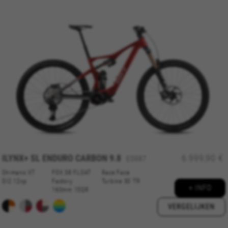
ILYNX+ SL ENDURO CARBON 9.8
6.999,90 €
ES987
Shimano XT
FOX 38 FLOAT
Race Face
DI2 12sp
Factory
Turbine 30 TR
+ INFO
160mm 15QR
VERGELIJKEN