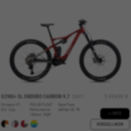
ILYNX+ SL ENDURO CARBON 9.7
5.999,90 €
ES977
Shimano XT
FOX 38 FLOAT
Race Face
DI2 12sp
Performance
Aeffect 30 TR
+ INFO
160mm 15QR
VERGELIJKEN