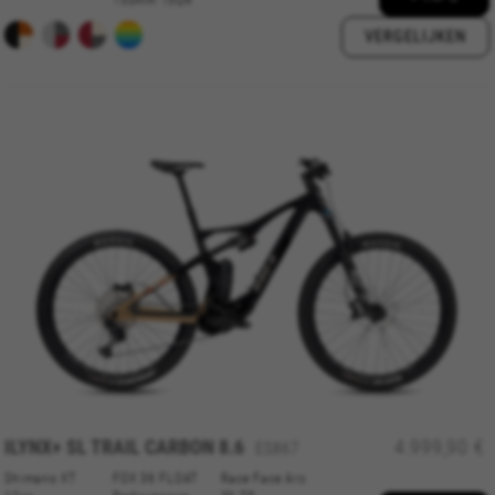
150mm 15QR
Puedes obtener más información sobre las cookies de
Emarsys en
#descriptionUrl3#
VERGELIJKEN
De aangegeven cookies zijn eigendom van Emarsys.
Meer informatie over de cookies van Emarsys vindt u
op
https://emarsys.com/privacy-policy/
GUARDAR CONFIGURACIÓN
U kunt deze informatie opnieuw raadplegen door de sectie
‘Cookiesbeleid’ te bezoeken.
ILYNX+ SL TRAIL CARBON 8.6
4.999,90 €
ES867
Shimano XT
FOX 36 FLOAT
Race Face Arc