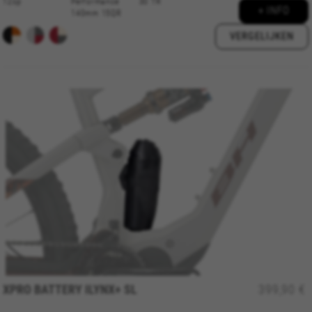
12sp
Performance
30 TR
+ INFO
140mm 15QR
VERGELIJKEN
XPRO BATTERY ILYNX+ SL
399,90 €