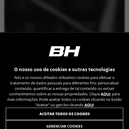
O nosso uso de cookies e outras tecnologias
Nós e os nossos afiliados utilizamos cookies para efetuar o
tratamento de dados pessoais para diferentes fins: personalizar
conteúdo, quantificar a entrega de tal conteúdo ou extrair
conhecimentos sobre as nossas propriedades. Clique
AQUI
. para
mais informações. Pode aceitar todos os cookies clicando no botão
BEHIND THE RIDE
"Aceitar" ou geri-los clicando
AQUI
Por trás de cada bicicleta BH,
ACEITAR TODOS OS COOKIES
existe um equilíbrio
cuidadosamente planejado entre
GERENCIAR COOKIES