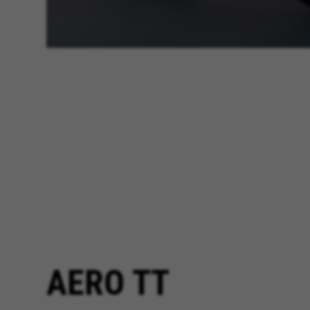
AERO TT