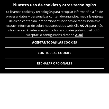
Nuestro uso de cookies y otras tecnologías
Utilizamos cookies y tecnologías para recopilar información a fin de
procesar datos y personalizar contenido/anuncios, medir la entrega
de dicho contenido, proporcionar funciones de redes sociales o
extraer información sobre nuestros sitios web. Clic
AQUÍ
. para más
información. Puedes aceptar todas las cookies pulsando el botón
“Aceptar” o configurarlas clicando
AQUÍ
ÚNETE A NUESTRA NEWSLETTER
ACEPTAR TODAS LAS COOKIES
CONFIGURAR COOKIES
RECHAZAR OPCIONALES
INSTAGRAM
TIK TOK
YOUTUBE
FACEBOOK
TWITTER
SPOTIFY