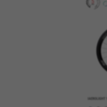
CONFIGURACIÓN DE COOKI
Cookies necesarias
Estas cookies son necesarias 
navegador para bloquear o ale
ninguna información de identi
Cookies utilizadas:
VSF516, COOKIELEGAL_BH_V2, bhbi
yt.innertube::nextId, yt-remote-
cf_preload, cfuser, cf_lastActivit
Cookies de rendimiento
Utilizamos el seguimiento func
detectar errores y desarrolla
información que recogen estas
Cookies utilizadas:
_ga, _gat, _gid
IAEROLIGHT
Las cookies indicadas son titula
https://policies.google.com/pri