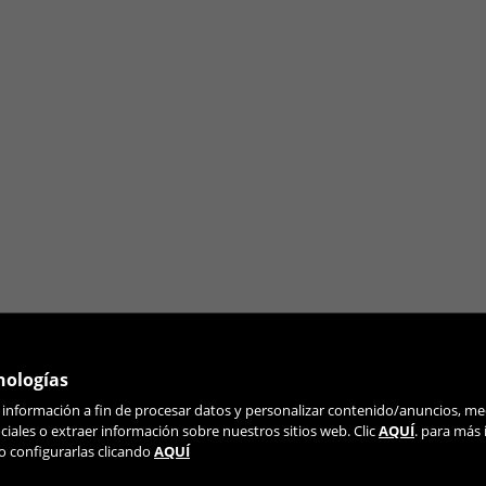
n visitando la sección de "Política de cookies".
nologías
r información a fin de procesar datos y personalizar contenido/anuncios, me
ÚNETE A NUESTRA NEWSLETTER
iales o extraer información sobre nuestros sitios web. Clic
AQUÍ
. para más
o configurarlas clicando
AQUÍ