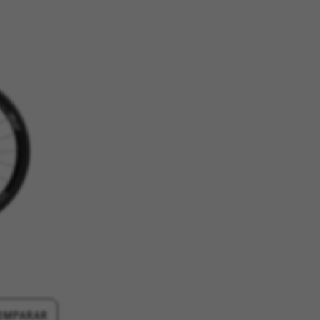
ACEPTAR TODAS LAS COOKIES
os sistemas. Puede configurar su
án. Estas cookies no almacenan
d, yt.innertube::requests,
n-name, yt-remote-fast-check-period,
eload, cf_session
Esta información nos ayuda a
d de nuestro sitio web. Toda la
OMPARAR