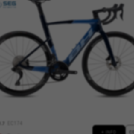
ES
RECHAZAR TODAS LAS COOKIES
para que el sitio web funcione y no se pueden desactivar en nuestr
rtar sobre estas cookies, pero alguna áreas del sitio no funcionar
ficación personal.
kes_langcountry, YSC, CONSENT, PREF, VISITOR_INFO1_LIVE, GPS, yt-remote-device-i
connected-devices, yt-remote-session-app, yt-remote-cast-installed, yt-remote-sessio
y, _cfuser, cf_session, cfStats, cfUserDate, cfFirstMonthVisit, cfuid, cfUserSession, cf_pr
ional para analizar la forma en que se utiliza nuestro sitio web. 
r nuevos diseños. También nos permite poner a prueba la efectivida
 cookies es agregada y, por lo tanto, es anónima.
EC174
1.7
ridad de Google, Inc. Puedes obtener más información sobre las cookies de Google en
vacy/google-partners?hl=en-US
+ INFO
C