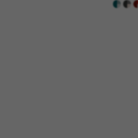
Cookies dirigidas/publicidad
Estas cookies pueden ser estab
empresas para crear un perfil
información personal, sino que
Cookies utilizadas:
_fbp, fr, datr
Las cookies indicadas son titul
https://www.facebook.com/polici
IDE, NID, ANID, DV, 1P_JAR
Las cookies indicadas son titula
https://policies.google.com/tech
Las cookies indicadas son titul
Las cookies indicadas son titul
GUARDAR CONFIGURACIÓN