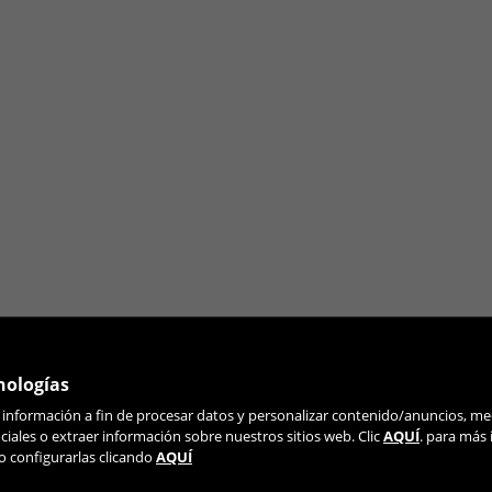
n visitando la sección de "Política de cookies".
nologías
r información a fin de procesar datos y personalizar contenido/anuncios, me
ÚNETE A NUESTRA NEWSLETTER
iales o extraer información sobre nuestros sitios web. Clic
AQUÍ
. para más
o configurarlas clicando
AQUÍ