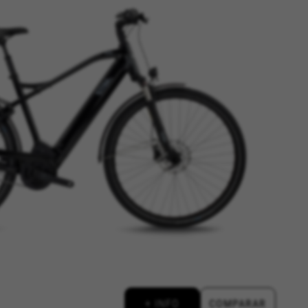
ACEPTAR TODAS LAS COOKIES
os sistemas. Puede configurar su
án. Estas cookies no almacenan
d, yt.innertube::requests,
n-name, yt-remote-fast-check-period,
eload, cf_session
Esta información nos ayuda a
d de nuestro sitio web. Toda la
+ INFO
COMPARAR