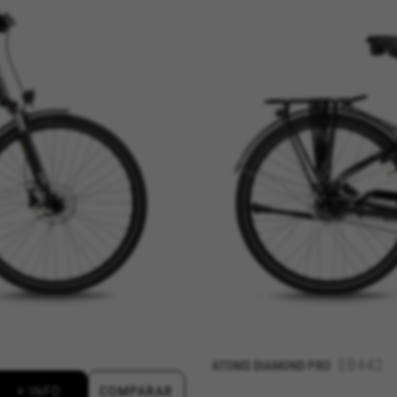
ES
RECHAZAR TODAS LAS COOKIES
para que el sitio web funcione y no se pueden desactivar en nuestr
rtar sobre estas cookies, pero alguna áreas del sitio no funcionar
ficación personal.
kes_langcountry, YSC, CONSENT, PREF, VISITOR_INFO1_LIVE, GPS, yt-remote-device-i
connected-devices, yt-remote-session-app, yt-remote-cast-installed, yt-remote-sessio
y, _cfuser, cf_session, cfStats, cfUserDate, cfFirstMonthVisit, cfuid, cfUserSession, cf_pr
ional para analizar la forma en que se utiliza nuestro sitio web. 
r nuevos diseños. También nos permite poner a prueba la efectivida
 cookies es agregada y, por lo tanto, es anónima.
EB442
ATOMS DIAMOND PRO
ridad de Google, Inc. Puedes obtener más información sobre las cookies de Google en
vacy/google-partners?hl=en-US
+ INFO
COMPARAR