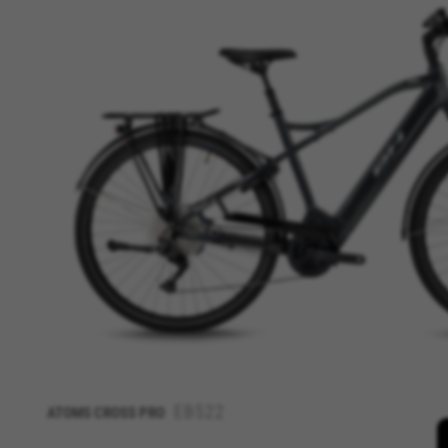
CONFIGURACIÓN DE COOKI
Cookies necesarias
Estas cookies son necesarias 
navegador para bloquear o ale
ninguna información de identi
Cookies utilizadas:
VSF516, COOKIELEGAL_BH_V2, bhbi
yt.innertube::nextId, yt-remote-
cf_preload, cfuser, cf_lastActivit
Cookies de rendimiento
Utilizamos el seguimiento func
detectar errores y desarrolla
información que recogen estas
Cookies utilizadas:
_ga, _gat, _gid
EB522
ATOMS CROSS PRO
Las cookies indicadas son titula
https://policies.google.com/pri