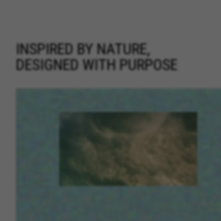
INSPIRED BY NATURE,
DESIGNED WITH PURPOSE