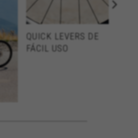
QUICK LEVERS DE
FÁCIL USO
jora
Compa
n
camb