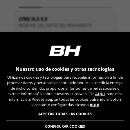
VSF516, COOKIELEGAL_BH_V2, bhbikes_langcountry,
YSC, CONSENT, PREF, VISITOR_INFO1_LIVE, GPS, yt-
remote-device-id, yt.innertube::requests,
LYNX SLS 8.0
yt.innertube::nextId, yt-remote-connected-devices, yt-
remote-session-app, yt-remote-cast-installed, yt-
REDEFINE LOS LÍMITES DEL RENDIMIENTO
remote-session-name, yt-remote-fast-check-period,
cf_preload, cfuser, cf_lastActivity, _cfuser, cf_session,
¿Tienes un proyecto guardado?
cfStats, cfUserDate, cfFirstMonthVisit, cfuid,
cfUserSession, cf_preload, cf_session
Cookies de rendimiento
INICIAR SESIÓN
Nuestro uso de cookies y otras tecnologías
Utilizamos el seguimiento funcional para
analizar la forma en que se utiliza nuestro sitio
Utilizamos cookies y tecnologías para recopilar información a fin de
web. Esta información nos ayuda a detectar
COMENZAR UNO NUEVO
procesar datos y personalizar contenido/anuncios, medir la entrega
errores y desarrollar nuevos diseños. También
de dicho contenido, proporcionar funciones de redes sociales o
nos permite poner a prueba la efectividad de
extraer información sobre nuestros sitios web. Clic
AQUÍ
. para más
nuestro sitio web. Toda la información que
información. Puedes aceptar todas las cookies pulsando el botón
recogen estas cookies es agregada y, por lo
“Aceptar” o configurarlas clicando
AQUÍ
tanto, es anónima.
ACEPTAR TODAS LAS COOKIES
Cookies utilizadas:
_ga, _gat, _gid
CONFIGURAR COOKIES