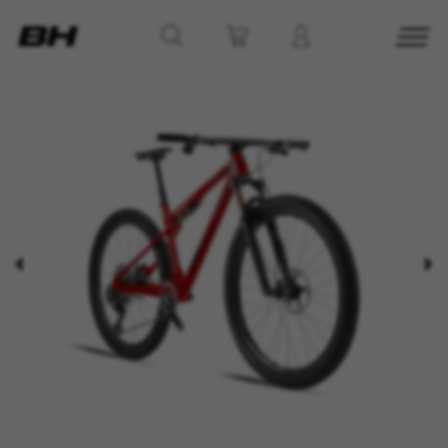
CONFIGURACIÓN DE COOKIES
RECHAZAR TODAS LAS COOKIES
ACEPTAR TODAS LAS COOKIES
Cookies necesarias
Estas cookies son necesarias para que el sitio
web funcione y no se pueden desactivar en
nuestros sistemas. Puede configurar su
navegador para bloquear o alertar sobre estas
cookies, pero alguna áreas del sitio no
funcionarán. Estas cookies no almacenan
ninguna información de identificación personal.
Cookies utilizadas: