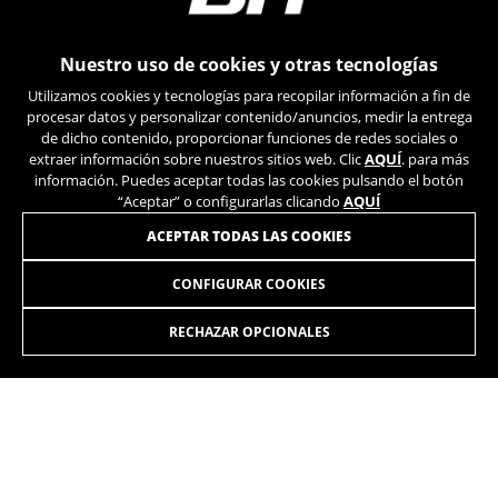
_ga, _gat, _gid
Las cookies indicadas son titularidad de Google, Inc.
Puedes obtener más información sobre las cookies de
Nuestro uso de cookies y otras tecnologías
Google en
https://policies.google.com/privacy/google-
partners?hl=en-US
Utilizamos cookies y tecnologías para recopilar información a fin de
procesar datos y personalizar contenido/anuncios, medir la entrega
de dicho contenido, proporcionar funciones de redes sociales o
Cookies dirigidas/publicidad
extraer información sobre nuestros sitios web. Clic
AQUÍ
. para más
Estas cookies pueden ser establecidas a través
información. Puedes aceptar todas las cookies pulsando el botón
de nuestro sitio por nuestros socios
“Aceptar” o configurarlas clicando
AQUÍ
publicitarios. Pueden ser utilizadas por esas
ÚNETE A NUESTRA NEWSLETTER
ACEPTAR TODAS LAS COOKIES
empresas para crear un perfil de sus intereses
y mostrarle anuncios relevantes en otros sitios.
CONFIGURAR COOKIES
No almacenan directamente información
personal, sino que se basan en la identificación
única de su navegador y dispositivo de Internet.
RECHAZAR OPCIONALES
Cookies utilizadas:
_fbp, fr, datr
INSTAGRAM
TIK TOK
Las cookies indicadas son titularidad de Facebook.
Puedes obtener más información sobre las cookies de
YOUTUBE
FACEBOOK
Facebook en
https://www.facebook.com/policies/cookies/
TWITTER
SPOTIFY