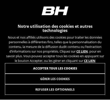
Notre utilisation des cookies et autres
technologies
Nous et nos affiliés utilisons des cookies pour traiter les données
personnelles à différentes fins, telles que la personnalisation du
contenu, la mesure de la diffusion dudit contenu ou l’extraction
d’informations sur nos propriétés. Cliquez sur
CE LIEN
. pour en
savoir plus. Vous pouvez accepter tous les cookies en appuyant sur
le bouton Accepter, ou les gérer en cliquant sur
CE LIEN
ACCEPTER TOUS LES COOKIES
BEHIND THE RIDE
GÉRER LES COOKIES
ILYNX RACE 7.7
6.299,90€
-15%
Derrière chaque vélo BH se
5.354,90
€
REFUSER LES OPTIONNELS
cache un équilibre
soigneusement élaboré entre
SÉLECTIONNER
technologie, innovation,
savoir-faire artisanal et