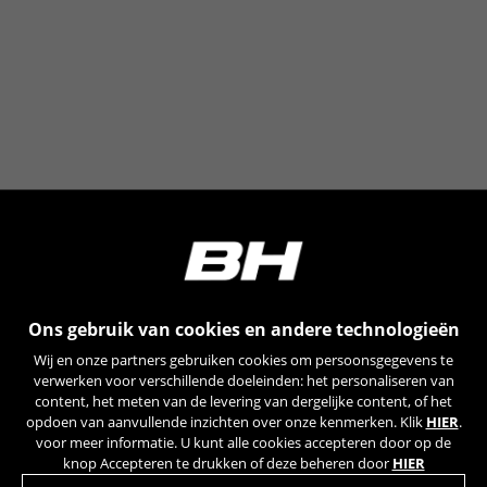
Facebook op
https://www.facebook.com/policies/cookies/
IDE, NID, ANID, DV, 1P_JAR
De aangeduide cookies zijn het eigendom van Google,
Inc. Kijk voor meer informatie over cookies van Google
op
#descriptionUrl#
Las cookies indicadas son titularidad de Emarsys.
Puedes obtener más información sobre las cookies de
Emarsys en
#descriptionUrl3#
De aangegeven cookies zijn eigendom van Emarsys.
Meer informatie over de cookies van Emarsys vindt u
op
https://emarsys.com/privacy-policy/
Ons gebruik van cookies en andere technologieën
Wij en onze partners gebruiken cookies om persoonsgegevens te
GUARDAR CONFIGURACIÓN
verwerken voor verschillende doeleinden: het personaliseren van
content, het meten van de levering van dergelijke content, of het
opdoen van aanvullende inzichten over onze kenmerken. Klik
HIER
.
U kunt deze informatie opnieuw raadplegen door de sectie
voor meer informatie. U kunt alle cookies accepteren door op de
‘Cookiesbeleid’ te bezoeken.
knop Accepteren te drukken of deze beheren door
HIER