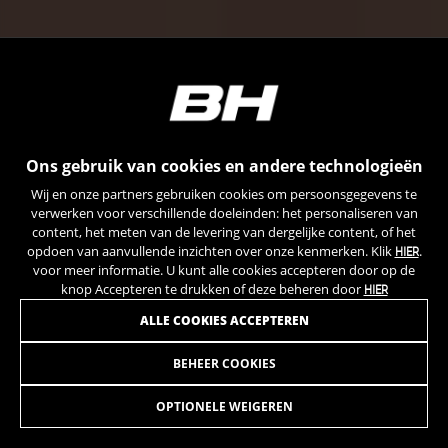
Ons gebruik van cookies en andere technologieën
Wij en onze partners gebruiken cookies om persoonsgegevens te
verwerken voor verschillende doeleinden: het personaliseren van
content, het meten van de levering van dergelijke content, of het
opdoen van aanvullende inzichten over onze kenmerken. Klik
.
HIER
voor meer informatie. U kunt alle cookies accepteren door op de
knop Accepteren te drukken of deze beheren door
HIER
ALLE COOKIES ACCEPTEREN
BEHEER COOKIES
85NM | 810WH | VANAF 18,8KG
OPTIONELE WEIGEREN
Voel de lichtheid en de kracht van de nieuwe iLynx+SL