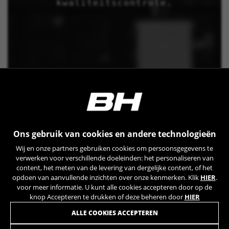
kwaliteitscontrole.
Ons gebruik van cookies en andere technologieën
Wij en onze partners gebruiken cookies om persoonsgegevens te
verwerken voor verschillende doeleinden: het personaliseren van
content, het meten van de levering van dergelijke content, of het
opdoen van aanvullende inzichten over onze kenmerken. Klik
HIER
.
voor meer informatie. U kunt alle cookies accepteren door op de
knop Accepteren te drukken of deze beheren door
HIER
ALLE COOKIES ACCEPTEREN