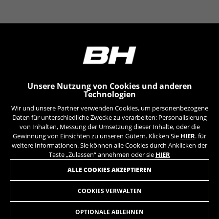
IAEROLIGHT 1.9
+
EC196 9.999,90
Shimano Durace DI2 12sp
FSA Vision SC60 TR
BH Aero II ACR
BE UNIQUE
Unsere Nutzung von Cookies und anderen
Technologien
Wir und unsere Partner verwenden Cookies, um personenbezogene
Daten für unterschiedliche Zwecke zu verarbeiten: Personalisierung
von Inhalten, Messung der Umsetzung dieser Inhalte, oder die
Gewinnung von Einsichten zu unseren Gütern. Klicken Sie
HIER
. für
weitere Informationen. Sie können alle Cookies durch Anklicken der
Taste „Zulassen“ annehmen oder sie
HIER
ALLE COOKIES AKZEPTIEREN
COOKIES VERWALTEN
OPTIONALE ABLEHNEN
IAEROLIGHT 1.8