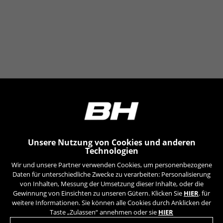
https://www.facebook.com/policies/cookies/
IDE, NID, ANID, DV, 1P_JAR
Die angegebenen Cookies gehören Google, Inc. Sie
können weitere Informationen zu den Google Cookies
unter
#descriptionUrl#
Las cookies indicadas son titularidad de Emarsys.
Puedes obtener más información sobre las cookies de
Emarsys en
#descriptionUrl3#
Die angegebenen Cookies sind Eigentum von Emarsys.
Weitere Informationen zu den Emarsys-Cookies finden
Sie unter
https://emarsys.com/privacy-policy/
Unsere Nutzung von Cookies und anderen
Technologien
GUARDAR CONFIGURACIÓN
Wir und unsere Partner verwenden Cookies, um personenbezogene
Daten für unterschiedliche Zwecke zu verarbeiten: Personalisierung
von Inhalten, Messung der Umsetzung dieser Inhalte, oder die
Sie können diese Informationen erneut einsehen, indem Sie
den Abschnitt „Cookie-Richtlinie“ besuchen.
Gewinnung von Einsichten zu unseren Gütern. Klicken Sie
HIER
. für
weitere Informationen. Sie können alle Cookies durch Anklicken der
Taste „Zulassen“ annehmen oder sie
HIER