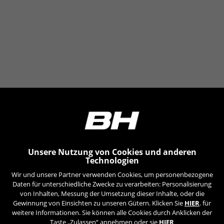
Weitere Informationen zu den Emarsys-Cookies finden
Sie unter
https://emarsys.com/privacy-policy/
GUARDAR CONFIGURACIÓN
Sie können diese Informationen erneut einsehen, indem Sie
den Abschnitt „Cookie-Richtlinie“ besuchen.
Unsere Nutzung von Cookies und anderen
Technologien
Wir und unsere Partner verwenden Cookies, um personenbezogene
Daten für unterschiedliche Zwecke zu verarbeiten: Personalisierung
von Inhalten, Messung der Umsetzung dieser Inhalte, oder die
Gewinnung von Einsichten zu unseren Gütern. Klicken Sie
HIER
. für
weitere Informationen. Sie können alle Cookies durch Anklicken der
Taste „Zulassen“ annehmen oder sie
HIER