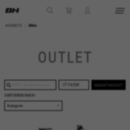
ANGEBOTE
Bikes
OUTLET
FILTER
GESAMTANSICHT
SORTIEREN NACH:
COOKIES VERWALTEN