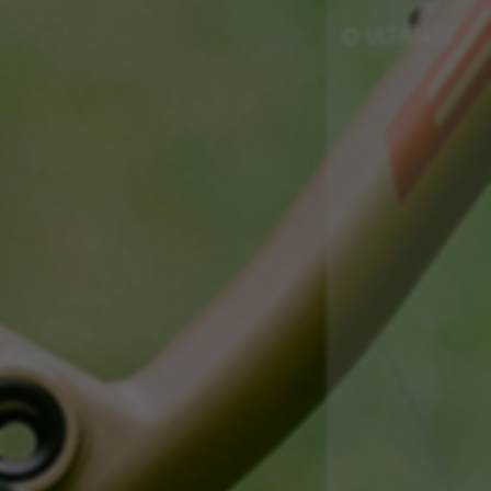
Medien, wie Google, Facebook und Instagram)
nutzen das Werbe-Tracking, um personalisierte
ULTIMATE
Angebote bereitzustellen und Ihnen die ganze
BH Bikes-Erfahrung zu bieten. Wenn Sie dieses
Tracking zulassen, sehen Sie die BH Bikes-
Werbeanzeigen zufallsgesteuert auf anderen
Plattformen.
Verwendete Cookies:
_fbp, fr, datr
Die angegebenen Cookies gehören Facebook. Sie
können weitere Informationen zu den Facebook
Cookies unter
https://www.facebook.com/policies/cookies/
IDE, NID, ANID, DV, 1P_JAR
Die angegebenen Cookies gehören Google, Inc. Sie
können weitere Informationen zu den Google Cookies
unter
#descriptionUrl#
Las cookies indicadas son titularidad de Emarsys.
Puedes obtener más información sobre las cookies de
Emarsys en
#descriptionUrl3#
Die angegebenen Cookies sind Eigentum von Emarsys.