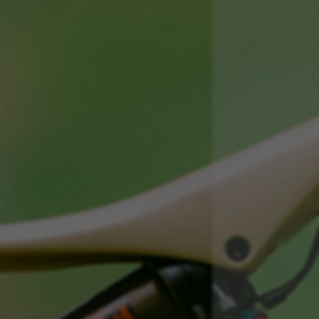
ALLE COOKIES ABLEHNEN
ALLE COOKIES AKZEPTIEREN
Unbedingt notwendige Cookies
Wir verwenden die erforderlichen Cookies, um
grundsätzliche Vorgänge auf der Webseite
möglich zu machen und sicherzustellen, dass
bestimmte Funktionen korrekt ausgeführt
werden, wie die Login-Option oder das
Hinzufügen eines Produkts in Ihren Warenkorb.
Verwendete Cookies:
VSF516, COOKIELEGAL_BH_V2, bhbikes_langcountry,
YSC, CONSENT, PREF, VISITOR_INFO1_LIVE, GPS, yt-
remote-device-id, yt.innertube::requests,
yt.innertube::nextId, yt-remote-connected-devices, yt-
remote-session-app, yt-remote-cast-installed, yt-
remote-session-name, yt-remote-fast-check-period,
cf_preload, cfuser, cf_lastActivity, _cfuser, cf_session,
cfStats, cfUserDate, cfFirstMonthVisit, cfuid,