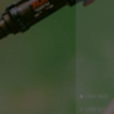
cfUserSession, cf_preload, cf_session
Leistungs-Cookies
Wir verwenden funktionales Tracking für die
Analyse wie unsere Webseite genutzt wird.
Diese Daten helfen uns, Fehler zu erfassen und
neue Designs zu entwickeln. Sie erlauben uns,
die Effektivität unserer Webseite zu testen.
Darüber geben diese Cookies Informationen für
die Werbeanalyse und das Affiliate-Marketing.
Verwendete Cookies:
_ga, _gat, _gid
Die angegebenen Cookies gehören Google, Inc. Sie
können weitere Informationen zu den Google Cookies
unter
https://policies.google.com/privacy/google-
partners?hl=en-US
LYNX RACE
Targeting-/Werbe-Cookies
LYNX SLS
Wir (einschließlich Plattformen in den sozialen