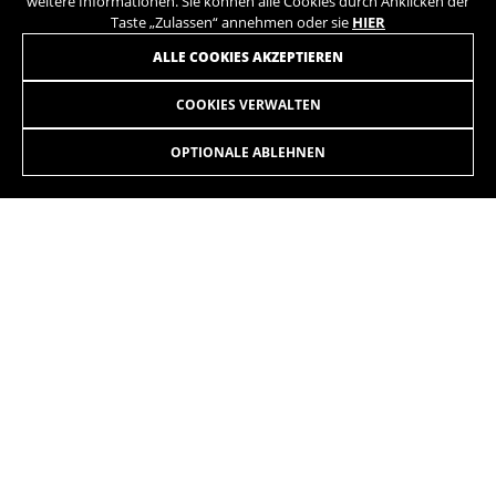
weitere Informationen. Sie können alle Cookies durch Anklicken der
Taste „Zulassen“ annehmen oder sie
HIER
ALLE COOKIES AKZEPTIEREN
COOKIES VERWALTEN
Geschwindigkeit, Leichtigkeit,
Steifigkeit, Agilität, Stabilität,
OPTIONALE ABLEHNEN
Ästhetik... Ein Fahrrad für XC und
Bike-Marathon, das auf den Weltcup-
Strecken auf höchstem Niveau
konkurriert.