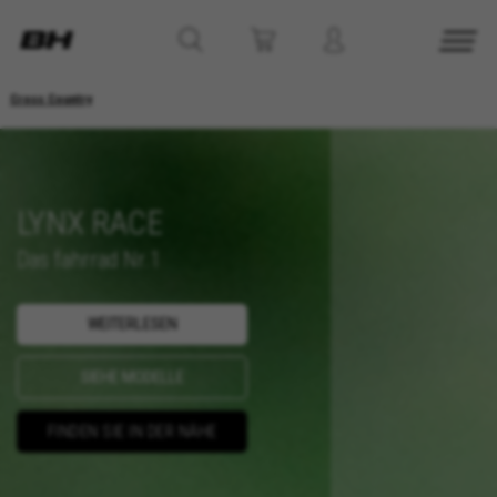
Cross Country
LYNX RACE
Das fahrrad Nr.1
WEITERLESEN
SIEHE MODELLE
FINDEN SIE IN DER NÄHE