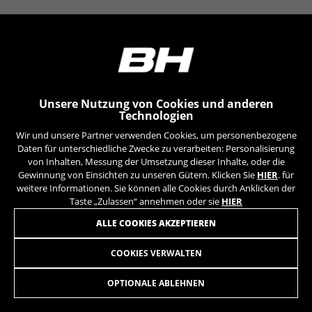
YSC, CONSENT, PREF, VISITOR_INFO1_LIVE, GPS, yt-
remote-device-id, yt.innertube::requests,
DOWNLOADS
yt.innertube::nextId, yt-remote-connected-devices, yt-
remote-session-app, yt-remote-cast-installed, yt-
remote-session-name, yt-remote-fast-check-period,
cf_preload, cfuser, cf_lastActivity, _cfuser, cf_session,
GEOMETRIE
cfStats, cfUserDate, cfFirstMonthVisit, cfuid,
cfUserSession, cf_preload, cf_session
Unsere Nutzung von Cookies und anderen
Technologien
Leistungs-Cookies
Wir und unsere Partner verwenden Cookies, um personenbezogene
Wir verwenden funktionales Tracking für die
Daten für unterschiedliche Zwecke zu verarbeiten: Personalisierung
VIEL MEHR
Analyse wie unsere Webseite genutzt wird.
von Inhalten, Messung der Umsetzung dieser Inhalte, oder die
Gewinnung von Einsichten zu unseren Gütern. Klicken Sie
HIER
. für
Diese Daten helfen uns, Fehler zu erfassen und
weitere Informationen. Sie können alle Cookies durch Anklicken der
neue Designs zu entwickeln. Sie erlauben uns,
Taste „Zulassen“ annehmen oder sie
HIER
die Effektivität unserer Webseite zu testen.
Darüber geben diese Cookies Informationen für
ALLE COOKIES AKZEPTIEREN
die Werbeanalyse und das Affiliate-Marketing.
Verwendete Cookies:
COOKIES VERWALTEN
REBEL CITY LITE
_ga, _gat, _gid
2.399,90 €
ab 200,00 € pro Monat
Die angegebenen Cookies gehören Google, Inc. Sie
OPTIONALE ABLEHNEN
können weitere Informationen zu den Google Cookies
unter
https://policies.google.com/privacy/google-
AUSWÄHLEN